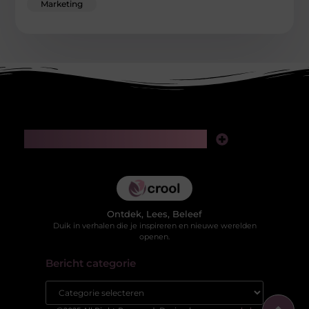
Marketing
Main Links
Kwaliteit backlinks kopen: slimme investering of risico voor je SEO?
Hoe kan je online geld verdienen in 2025 zonder jezelf te verliezen in valse beloftes?
Ontdek, Lees, Beleef
Duik in verhalen die je inspireren en nieuwe werelden
openen.
Bericht categorie