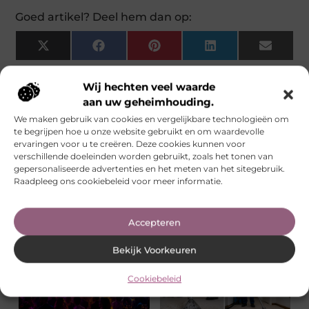
Goed artikel? Deel hem dan op:
X
Facebook
Pinterest
LinkedIn
Email
(Twitter)
Wij hechten veel waarde
Tags:
aan uw geheimhouding.
We maken gebruik van cookies en vergelijkbare technologieën om
Meer Berichten
te begrijpen hoe u onze website gebruikt en om waardevolle
ervaringen voor u te creëren. Deze cookies kunnen voor
verschillende doeleinden worden gebruikt, zoals het tonen van
gepersonaliseerde advertenties en het meten van het sitegebruik.
Raadpleeg ons cookiebeleid voor meer informatie.
Camerabeveiliging boerderij
123theorie: Snel je theorie
Friesland: meer zicht en
halen zonder saaie
Accepteren
controle op het erf
studieavonden
Bekijk Voorkeuren
Cookiebeleid