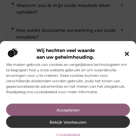
Waarom zou ik mijn oude meubels laten
▼
ophalen?
Hoe werkt duurzame verwerking van oude
▼
meubels?
Wij hechten veel waarde
Wat zijn de kosten voor het ophalen van
▼
aan uw geheimhouding.
oude meubels?
We maken gebruik van cookies en vergelijkbare technologieën om
te begrijpen hoe u onze website gebruikt en om waardevolle
ervaringen voor u te creëren. Deze cookies kunnen voor
Werken ophaaldiensten samen met goede
▼
verschillende doeleinden worden gebruikt, zoals het tonen van
doelen?
gepersonaliseerde advertenties en het meten van het sitegebruik.
Raadpleeg ons cookiebeleid voor meer informatie.
Is het ophalen van oude meubels geschikt
▼
Accepteren
voor mensen met een drukke agenda?
Bekijk Voorkeuren
Goed artikel? Deel hem dan op:
Cookiebeleid