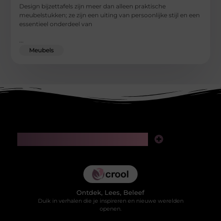
Design bijzettafels zijn meer dan alleen praktische
meubelstukken; ze zijn een uiting van persoonlijke stijl en een
essentieel onderdeel van
...
Meubels
Main Links
Kwaliteit backlinks kopen: slimme investering of risico voor je SEO?
Hoe kan je online geld verdienen in 2025 zonder jezelf te verliezen in valse beloftes?
Ontdek, Lees, Beleef
Duik in verhalen die je inspireren en nieuwe werelden
openen.