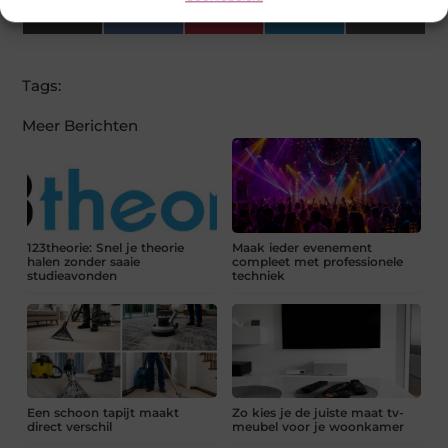
X
Facebook
Pinterest
LinkedIn
Email
(Twitter)
Tags:
Meer Berichten
123theorie: Snel je theorie
Maak ieder evenement
halen zonder saaie
compleet met professionele
studieavonden
techniek
Een schoon tapijt maakt
Zo kies je de juiste maat tv-
direct verschil
meubel voor je woonkamer