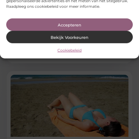
gepersonaliseerde advertenties en het meten van het sitegebruik.
Raadpleeg ons cookiebeleid voor meer informatie.
Vind de perfecte benzinestation in Haarlem:
Waar moet je op letten?
Accepteren
Op zoek naar een benzinestation in Haarlem. Nu Haarlem.
kan een aantal vragen oproepen. Haarlem, de charmante
Bekijk Voorkeuren
historische stad die
...
Cookiebeleid
Winkelen