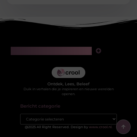
Main Links
Kwaliteit backlinks kopen: slimme investering of risico voor je SEO?
Hoe kan je online geld verdienen in 2025 zonder jezelf te verliezen in valse beloftes?
Ontdek, Lees, Beleef
Duik in verhalen die je inspireren en nieuwe werelden
openen.
Bericht categorie
@2025 All Right Reserved. Design by
www.crool.nl.