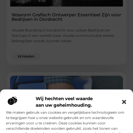
Waarom Grafisch Ontwerper Essentieel Zijn voor
Bedrijven in Dordrecht
Visuele Branding in Dordrecht voor Lokale Bedrijven en
Startups In een wereld waar visuele communicatie steeds
belangrijker wordt, kunnen lokale
...
Winkelen
Wij hechten veel waarde
aan uw geheimhouding.
We maken gebruik van cookies en vergelijkbare technologieën om
te begrijpen hoe u onze website gebruikt en om waardevolle
ervaringen voor u te creëren. Deze cookies kunnen voor
verschillende doeleinden worden gebruikt, zoals het tonen van