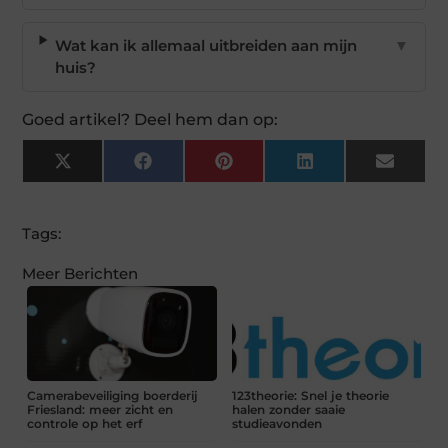
Wat kan ik allemaal uitbreiden aan mijn
▼
huis?
Goed artikel? Deel hem dan op:
X
Facebook
Pinterest
LinkedIn
Email
(Twitter)
Tags:
Meer Berichten
Camerabeveiliging boerderij
123theorie: Snel je theorie
Friesland: meer zicht en
halen zonder saaie
controle op het erf
studieavonden