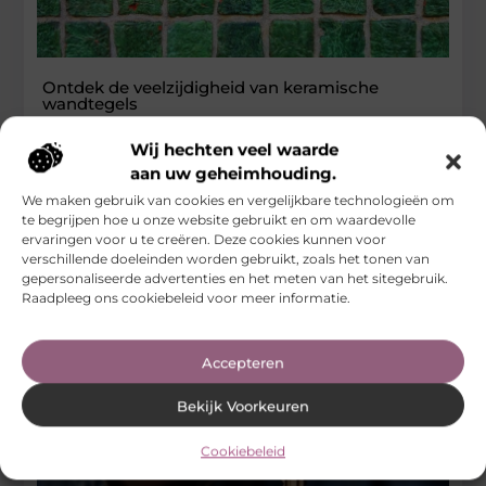
Ontdek de veelzijdigheid van keramische
wandtegels
Keramische wandtegels zijn een populaire keuze voor zowel
Wij hechten veel waarde
moderne als klassieke interieurs. Ze bieden een breed scala
aan uw geheimhouding.
aan ontwerpopties en
We maken gebruik van cookies en vergelijkbare technologieën om
...
te begrijpen hoe u onze website gebruikt en om waardevolle
ervaringen voor u te creëren. Deze cookies kunnen voor
Woningen
verschillende doeleinden worden gebruikt, zoals het tonen van
gepersonaliseerde advertenties en het meten van het sitegebruik.
Raadpleeg ons cookiebeleid voor meer informatie.
Accepteren
Bekijk Voorkeuren
Cookiebeleid