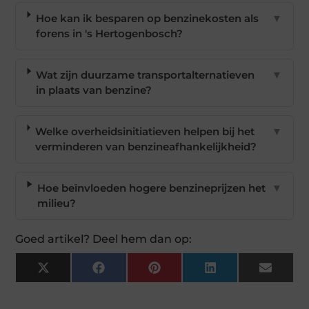
Hoe kan ik besparen op benzinekosten als
▼
forens in 's Hertogenbosch?
Wat zijn duurzame transportalternatieven
▼
in plaats van benzine?
Welke overheidsinitiatieven helpen bij het
▼
verminderen van benzineafhankelijkheid?
Hoe beïnvloeden hogere benzineprijzen het
▼
milieu?
Goed artikel? Deel hem dan op:
X
Facebook
Pinterest
LinkedIn
Email
(Twitter)