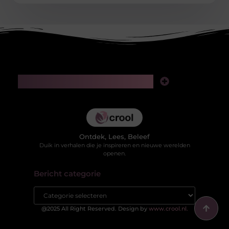
Main Links
Kwaliteit backlinks kopen: slimme investering of risico voor je SEO?
Hoe kan je online geld verdienen in 2025 zonder jezelf te verliezen in valse beloftes?
Ontdek, Lees, Beleef
Duik in verhalen die je inspireren en nieuwe werelden
openen.
Bericht categorie
@2025 All Right Reserved. Design by
www.crool.nl.