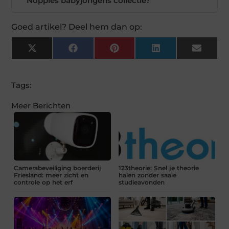
Noppies babyjongens collectie?
Goed artikel? Deel hem dan op:
X
Facebook
Pinterest
LinkedIn
Email
(Twitter)
Tags:
Meer Berichten
Camerabeveiliging boerderij
123theorie: Snel je theorie
Friesland: meer zicht en
halen zonder saaie
controle op het erf
studieavonden