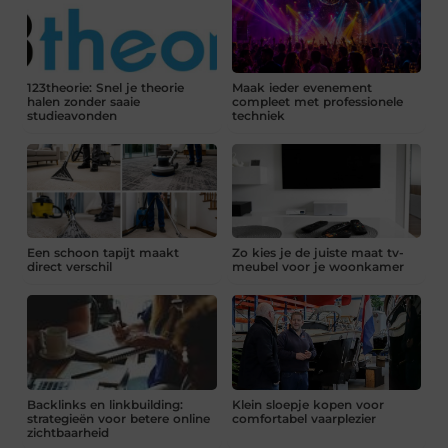
123theorie: Snel je theorie
Maak ieder evenement
halen zonder saaie
compleet met professionele
studieavonden
techniek
Een schoon tapijt maakt
Zo kies je de juiste maat tv-
direct verschil
meubel voor je woonkamer
Backlinks en linkbuilding:
Klein sloepje kopen voor
strategieën voor betere online
comfortabel vaarplezier
zichtbaarheid