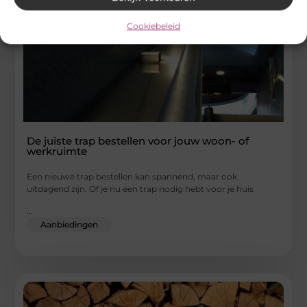
Cookiebeleid
De juiste trap bestellen voor jouw woon- of
werkruimte
Een nieuwe trap bestellen kan spannend, maar ook
uitdagend zijn. Of je nu een trap nodig hebt voor je huis
...
Aanbiedingen