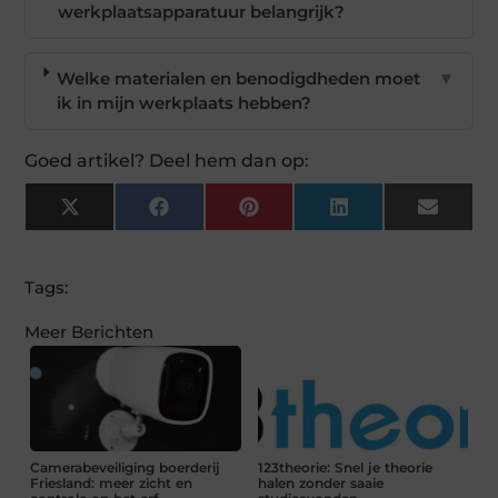
werkplaatsapparatuur belangrijk?
Welke materialen en benodigdheden moet
▼
ik in mijn werkplaats hebben?
Goed artikel? Deel hem dan op:
X
Facebook
Pinterest
LinkedIn
Email
(Twitter)
Tags:
Meer Berichten
Camerabeveiliging boerderij
123theorie: Snel je theorie
Friesland: meer zicht en
halen zonder saaie