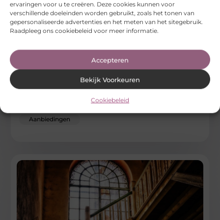
ervaringen voor u te creëren. Deze cookies kunnen voor
verschillende doeleinden worden gebruikt, zoals het tonen van
gepersonaliseerde advertenties en het meten van het sitegebruik.
Raadpleeg ons cookiebeleid voor meer informatie.
De essentie van complete kantoorinrichting
Accepteren
voor diverse sectoren
Bekijk Voorkeuren
Bij crool.nl weten we dat een goed ingerichte werkruimte
veel meer is dan alleen een paar bureaus en stoelen. Of
Cookiebeleid
...
Aanbiedingen