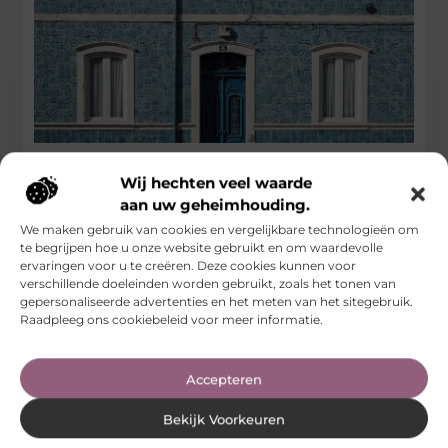
Slotenmaker Apeldoorn: directe hulp bij
Wij hechten veel waarde
slotproblemen
aan uw geheimhouding.
Een sleutel die afbreekt, een deur die niet meer open wil of
We maken gebruik van cookies en vergelijkbare technologieën om
een verloren sleutelbos: dit zijn situaties die iedereen
te begrijpen hoe u onze website gebruikt en om waardevolle
ervaringen voor u te creëren. Deze cookies kunnen voor
...
verschillende doeleinden worden gebruikt, zoals het tonen van
Bedrijven
gepersonaliseerde advertenties en het meten van het sitegebruik.
Raadpleeg ons cookiebeleid voor meer informatie.
Accepteren
Bekijk Voorkeuren