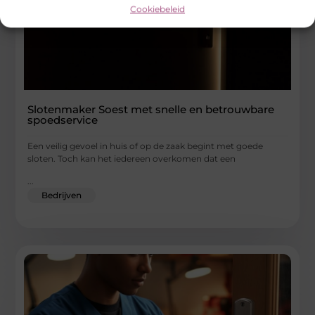
Cookiebeleid
Slotenmaker Soest met snelle en betrouwbare
spoedservice
Een veilig gevoel in huis of op de zaak begint met goede
sloten. Toch kan het iedereen overkomen dat een
...
Bedrijven