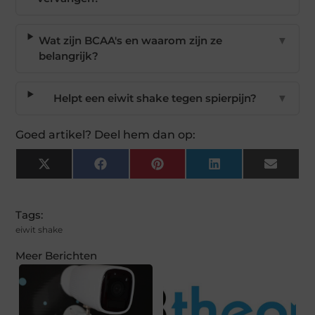
Wat zijn BCAA's en waarom zijn ze
▼
belangrijk?
Helpt een eiwit shake tegen spierpijn?
▼
Goed artikel? Deel hem dan op:
X
Facebook
Pinterest
LinkedIn
Email
(Twitter)
Tags:
eiwit shake
Meer Berichten