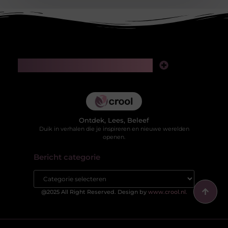
Main Links
Kwaliteit backlinks kopen: slimme investering of risico voor je SEO?
Hoe kan je online geld verdienen in 2025 zonder jezelf te verliezen in valse beloftes?
Ontdek, Lees, Beleef
Duik in verhalen die je inspireren en nieuwe werelden
openen.
Bericht categorie
@2025 All Right Reserved. Design by
www.crool.nl.