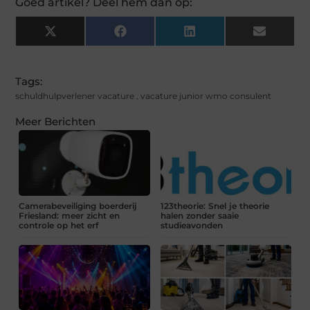
Goed artikel? Deel hem dan op:
X
Facebook
LinkedIn
Email
(Twitter)
Tags:
schuldhulpverlener vacature
,
vacature junior wmo consulent
Meer Berichten
Camerabeveiliging boerderij
123theorie: Snel je theorie
Friesland: meer zicht en
halen zonder saaie
controle op het erf
studieavonden