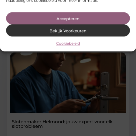
Raadpleeg ons cookiebeleid voor meer informatie.
Een veilig gevoel in huis of op de zaak begint met goede
sloten. Toch kan het iedereen overkomen dat een
Accepteren
...
Bedrijven
Bekijk Voorkeuren
Cookiebeleid
Slotenmaker Helmond: jouw expert voor elk
slotprobleem