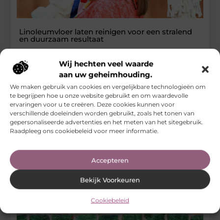
Linoleumvloer laten reinigen voor een stralend
en duurzaam resultaat
Een linoleumvloer is sterk, milieuvriendelijk en eenvoudig te
Wij hechten veel waarde
onderhouden, maar na verloop van tijd kan vuil zich ophopen
aan uw geheimhouding.
en de
We maken gebruik van cookies en vergelijkbare technologieën om
...
te begrijpen hoe u onze website gebruikt en om waardevolle
Woningen
ervaringen voor u te creëren. Deze cookies kunnen voor
verschillende doeleinden worden gebruikt, zoals het tonen van
gepersonaliseerde advertenties en het meten van het sitegebruik.
Raadpleeg ons cookiebeleid voor meer informatie.
Accepteren
Bekijk Voorkeuren
Cookiebeleid