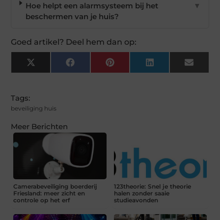
Hoe helpt een alarmsysteem bij het
▼
beschermen van je huis?
Goed artikel? Deel hem dan op:
X
Facebook
Pinterest
LinkedIn
Email
(Twitter)
Tags:
beveiliging huis
Meer Berichten
Camerabeveiliging boerderij
123theorie: Snel je theorie
Friesland: meer zicht en
halen zonder saaie
controle op het erf
studieavonden