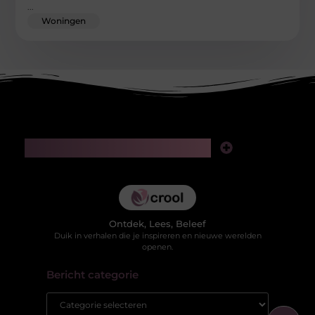
...
Woningen
Main Links
Kwaliteit backlinks kopen: slimme investering of risico voor je SEO?
Hoe kan je online geld verdienen in 2025 zonder jezelf te verliezen in valse beloftes?
Ontdek, Lees, Beleef
Duik in verhalen die je inspireren en nieuwe werelden
openen.
Bericht categorie