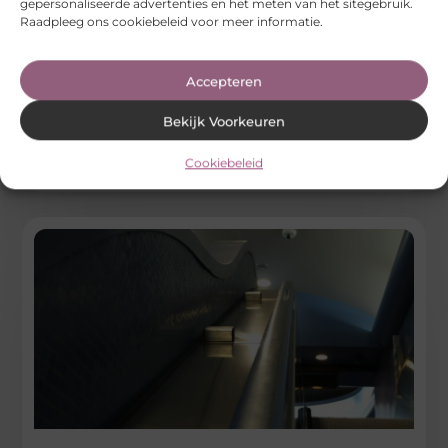
gepersonaliseerde advertenties en het meten van het sitegebruik.
De juiste trap bestellen voor jouw woon- of
Raadpleeg ons cookiebeleid voor meer informatie.
werkruimte
Een nieuwe trap bestellen kan spannend, maar ook
Accepteren
uitdagend zijn. Of je nu een trap nodig hebt voor je huis
Bekijk Voorkeuren
...
Aanbiedingen
Cookiebeleid