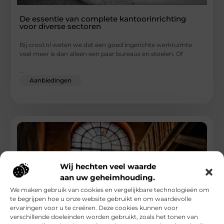
De essentie van complete kantoorinrichting
voor diverse sectoren
Bij crool.nl weten we dat een goed ingerichte werkruimte
veel meer is dan alleen een paar bureaus en stoelen. Of
...
Aanbiedingen
Wij hechten veel waarde
aan uw geheimhouding.
We maken gebruik van cookies en vergelijkbare technologieën om
te begrijpen hoe u onze website gebruikt en om waardevolle
ervaringen voor u te creëren. Deze cookies kunnen voor
verschillende doeleinden worden gebruikt, zoals het tonen van