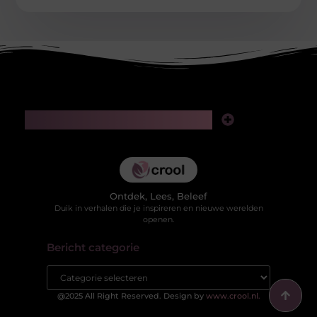
Main Links
Kwaliteit backlinks kopen: slimme investering of risico voor je SEO?
Hoe kan je online geld verdienen in 2025 zonder jezelf te verliezen in valse beloftes?
Ontdek, Lees, Beleef
Duik in verhalen die je inspireren en nieuwe werelden
openen.
Bericht categorie
@2025 All Right Reserved. Design by
www.crool.nl.