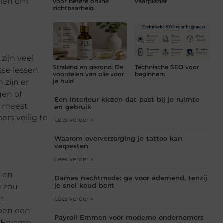
pelen om
voor betere online
vaarplezier
zichtbaarheid
zijn veel
Stralend en gezond: De
Technische SEO voor
sse lessen
voordelen van olie voor
beginners
 zijn er
je huid
gen of
Een interieur kiezen dat past bij je ruimte
t meest
en gebruik
ers veilig te
Lees verder »
Waarom oververzorging je tattoo kan
verpesten
Lees verder »
d en
Dames nachtmode: ga voor ademend, tenzij
je snel koud bent
e zou
et
Lees verder »
bben een
Payroll Emmen voor moderne ondernemers
 Ervaren