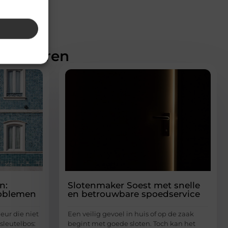
teresseren
n:
Slotenmaker Soest met snelle
roblemen
en betrouwbare spoedservice
eur die niet
Een veilig gevoel in huis of op de zaak
sleutelbos:
begint met goede sloten. Toch kan het