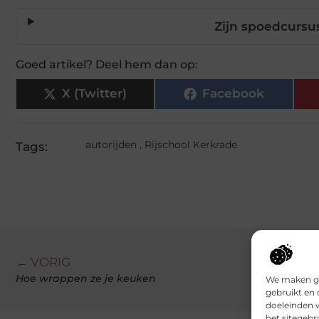
Zijn spoedcursu
Goed artikel? Deel hem dan op:
X (Twitter)
Facebook
autorijden
,
Rijschool Kerkrade
Tags:
← VORIG
Hoe wrappen ze je keuken
We maken ge
gebruikt en 
doeleinden 
het sitegebr