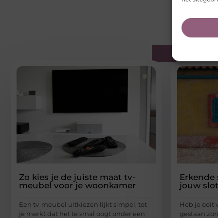
Gerelatee
Zo kies je de juiste maat tv-
Erkende 
meubel voor je woonkamer
jouw slo
Een tv-meubel uitkiezen lijkt simpel, tot
Heb je ooit
je merkt dat het te smal oogt onder een
gestaan zon