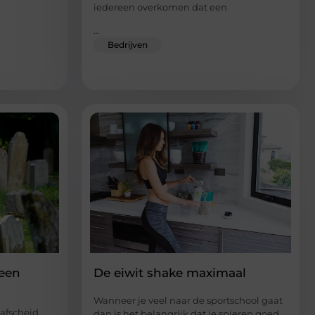
iedereen overkomen dat een
...
Bedrijven
een
De eiwit shake maximaal
Wanneer je veel naar de sportschool gaat
 afscheid
dan is het belangrijk dat je spieren goed