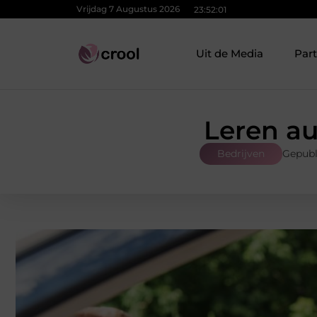
Vrijdag 7 Augustus 2026
23:52:03
Uit de Media
Par
Leren au
Bedrijven
Gepubl