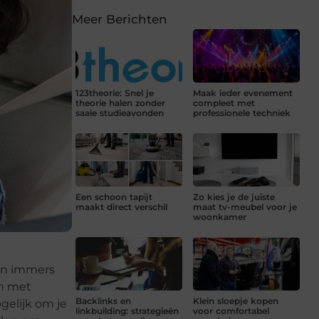
Meer Berichten
123theorie: Snel je
Maak ieder evenement
theorie halen zonder
compleet met
saaie studieavonden
professionele techniek
Een schoon tapijt
Zo kies je de juiste
maakt direct verschil
maat tv-meubel voor je
woonkamer
den immers
en met
Backlinks en
Klein sloepje kopen
ogelijk om je
linkbuilding: strategieën
voor comfortabel