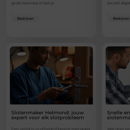
grote televisie of dat je
sleutel afge
...
...
Bedrijven
Bedrijven
Slotenmaker Helmond: jouw
Snelle e
expert voor elk slotprobleem
slotenma
Een veilig huis of bedrijf begint met goed
Wat doet ee