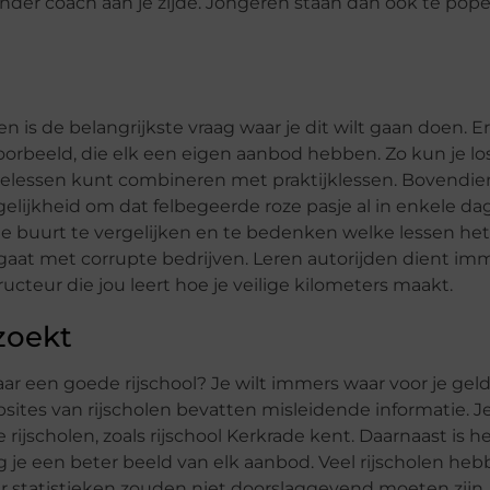
zonder coach aan je zijde. Jongeren staan dan ook te po
 is de belangrijkste vraag waar je dit wilt gaan doen. Er 
oorbeeld, die elk een eigen aanbod hebben. Zo kun je lo
ielessen kunt combineren met praktijklessen. Bovendien
lijkheid om dat felbegeerde roze pasje al in enkele da
n de buurt te vergelijken en te bedenken welke lessen he
ee gaat met corrupte bedrijven. Leren autorijden dient imm
teur die jou leert hoe je veilige kilometers maakt.
 zoekt
aar een goede rijschool? Je wilt immers waar voor je gel
ebsites van rijscholen bevatten misleidende informatie. J
jscholen, zoals rijschool Kerkrade kent. Daarnaast is h
ijg je een beter beeld van elk aanbod. Veel rijscholen he
 statistieken zouden niet doorslaggevend moeten zijn.