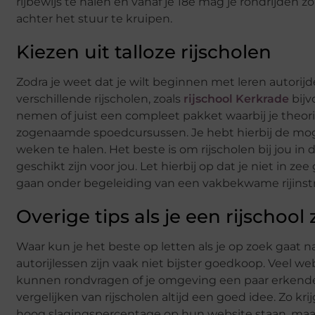
rijbewijs te halen en vanaf je 18e mag je rondrijden 
achter het stuur te kruipen.
Kiezen uit talloze rijscholen
Zodra je weet dat je wilt beginnen met leren autorijden
verschillende rijscholen, zoals
rijschool Kerkrade
bijv
nemen of juist een compleet pakket waarbij je theor
zogenaamde spoedcursussen. Je hebt hierbij de moge
weken te halen. Het beste is om rijscholen bij jou i
geschikt zijn voor jou. Let hierbij op dat je niet in z
gaan onder begeleiding van een vakbekwame rijinstruc
Overige tips als je een rijschool
Waar kun je het beste op letten als je op zoek gaat n
autorijlessen zijn vaak niet bijster goedkoop. Veel w
kunnen rondvragen of je omgeving een paar erkende ri
vergelijken van rijscholen altijd een goed idee. Zo kr
hoog slagingspercentage op hun website staan, maar