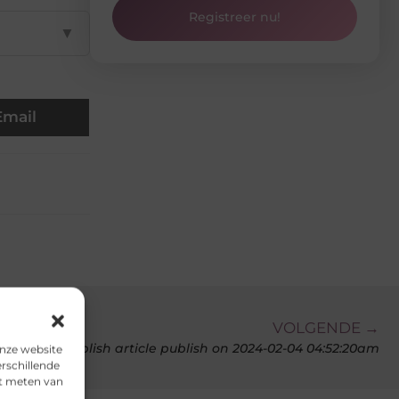
Registreer nu!
▼
Email
VOLGENDE →
test publish article publish on 2024-02-04 04:52:20am
onze website
rschillende
et meten van