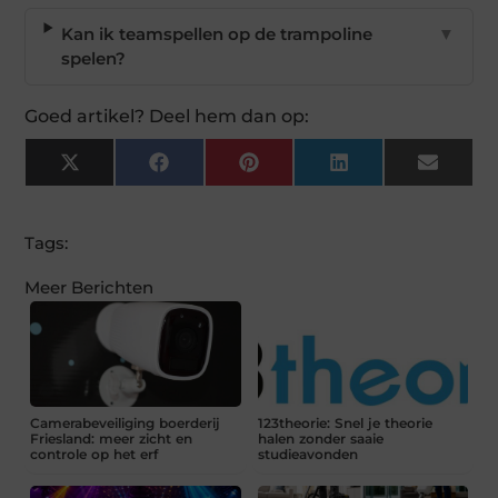
Kan ik teamspellen op de trampoline
▼
spelen?
Goed artikel? Deel hem dan op:
X
Facebook
Pinterest
LinkedIn
Email
(Twitter)
Tags:
Meer Berichten
Camerabeveiliging boerderij
123theorie: Snel je theorie
Friesland: meer zicht en
halen zonder saaie
controle op het erf
studieavonden