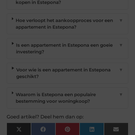
kopen in Estepona?
Hoe verloopt het aankoopproces voor een
▼
appartement in Estepona?
Is een appartement in Estepona een goeie
▼
investering?
Voor wie is een appartement in Estepona
▼
geschikt?
Waarom is Estepona een populaire
▼
bestemming voor woningkoop?
Goed artikel? Deel hem dan op:
X
Facebook
Pinterest
LinkedIn
Email