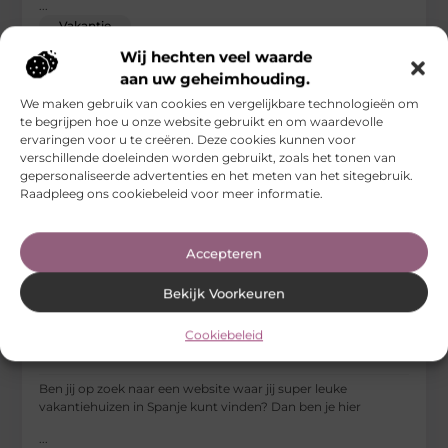
...
Vakantie
Wij hechten veel waarde
aan uw geheimhouding.
We maken gebruik van cookies en vergelijkbare technologieën om
te begrijpen hoe u onze website gebruikt en om waardevolle
ervaringen voor u te creëren. Deze cookies kunnen voor
verschillende doeleinden worden gebruikt, zoals het tonen van
gepersonaliseerde advertenties en het meten van het sitegebruik.
Raadpleeg ons cookiebeleid voor meer informatie.
Accepteren
Bekijk Voorkeuren
Cookiebeleid
Leuke vakantiehuizen in Spanje aangeboden!
Ben jij op zoek naar een website waar jij super leuke
vakantiehuizen in Spanje kunt vinden? Dan ben je hier
...