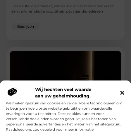
Een sleutel die afbreekt, een deur die niet meer open wil of
een verloren sleutelbos: dit zijn situaties die iedereen
...
Bedrijven
Wij hechten veel waarde
aan uw geheimhouding.
We maken gebruik van cookies en vergelijkbare technologieën om
te begrijpen hoe u onze website gebruikt en om waardevolle
ervaringen voor u te creëren. Deze cookies kunnen voor
Slotenmaker Soest met snelle en betrouwbare
verschillende doeleinden worden gebruikt, zoals het tonen van
spoedservice
gepersonaliseerde advertenties en het meten van het sitegebruik.
Raadpleeg ons cookiebeleid voor meer informatie.