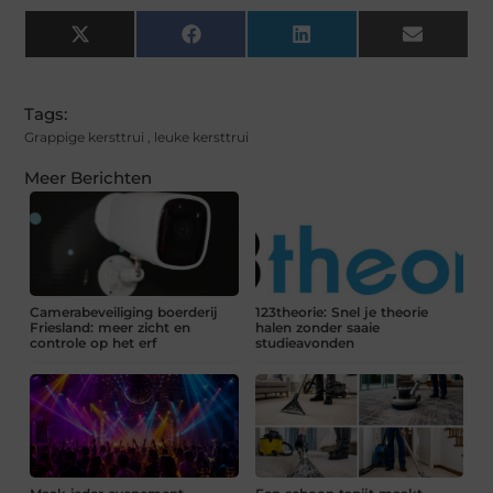
X
Facebook
LinkedIn
Email
(Twitter)
Tags:
Grappige kersttrui
,
leuke kersttrui
Meer Berichten
Camerabeveiliging boerderij
123theorie: Snel je theorie
Friesland: meer zicht en
halen zonder saaie
controle op het erf
studieavonden