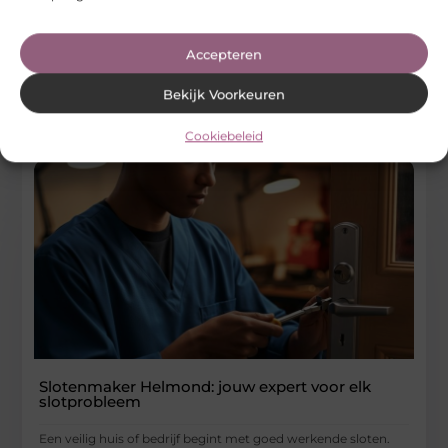
Een veilig gevoel in huis of op de zaak begint met goede
sloten. Toch kan het iedereen overkomen dat een
Accepteren
...
Bedrijven
Bekijk Voorkeuren
Cookiebeleid
Slotenmaker Helmond: jouw expert voor elk
slotprobleem
Een veilig huis of bedrijf begint met goed werkende sloten.