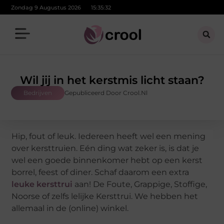
Zondag 9 Augustus 2026
15:35:34
Wil jij in het kerstmis licht staan?
Bedrijven
Gepubliceerd Door Crool.nl
Hip, fout of leuk. Iedereen heeft wel een mening
over kersttruien. Eén ding wat zeker is, is dat je
wel een goede binnenkomer hebt op een kerst
borrel, feest of diner. Schaf daarom een extra
leuke kersttrui
aan! De Foute, Grappige, Stoffige,
Noorse of zelfs lelijke Kersttrui. We hebben het
allemaal in de (online) winkel.