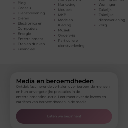
Blog
Marketing
Woningen
Cadeau
Meubels
Zakelijk
Dienstverlening
MKB
Zakelijke
Dieren
Mode en
dienstverlening
Electronica en
Kleding
Zorg
Computers
Muziek
Energie
Onderwijs
Entertainment
Particuliere
Eten en drinken
dienstverlening
Financieel
Media en beroemdheden
Ontdek fascinerende verhalen over beroemde mensen
en hun onvergetelijke prestaties in de
entertainmentindustrie. Leer meer over de levens en
carrières van beroemdheden in de media.
Laten we beginnen!