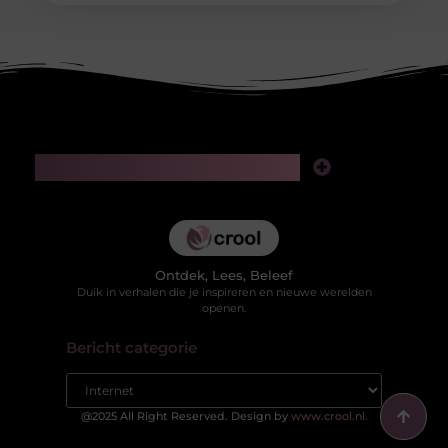
Main Links
Kwaliteit backlinks kopen: slimme investering of risico voor je SEO?
Hoe kan je online geld verdienen in 2025 zonder jezelf te verliezen in valse beloftes?
Ontdek, Lees, Beleef
Duik in verhalen die je inspireren en nieuwe werelden
openen.
Bericht categorie
@2025 All Right Reserved. Design by
www.crool.nl.