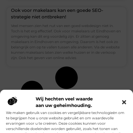
Ook voor makelaars kan een goede SEO-
strategie niet ontbreken!
Veel mensen zien het nut van een goed webdesign niet in.
Toch is het erg effectief. Ook voor makelaars uit Eindhoven en
omgeving kan dit erg voordelig zijn. Er zitten al genoeg
makelaars in Eindhoven en omgeving. Daarom is het ook zo
belangrijk om op te vallen tussen alle anderen. Via de website
kunnen makelaars laten zien welke huizen er in de verkoop
zijn. Ook het geven van online advies
Wij hechten veel waarde
aan uw geheimhouding.
We maken gebruik van cookies en vergelijkbare technologieën om
te begrijpen hoe u onze website gebruikt en om waardevolle
ervaringen voor u te creëren. Deze cookies kunnen voor
verschillende doeleinden worden gebruikt, zoals het tonen van