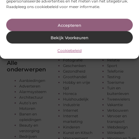
gepersonaliseerde advertenties en het meten van het sitegebruik.
Raadpleeg ons cookiebeleid voor meer informatie.
Accepteren
Bekijk Voorkeuren
Cookiebeleid
Fotografie
Relatie
Alle
Geschenken
Sport
onderwerpen
Gezondheid
Telefonie
Groothandel
Testing
Aanbiedingen
Hobby en vrije
Toerisme
Adverteren
tijd
Tuin en
Alarmsysteem
Horeca
buitenleven
Architectuur
Huishoudelijk
Tweewielers
Auto’s en
Industrie
Vakantie
Motoren
Internet
Verbouwen
Banen en
Internet
Vervoer en
opleidingen
marketing
transport
Beauty en
Kinderen
Webdesign
verzorging
Kunst en Kitsch
Winkelen
Bedrijven
Management
Woning en Tuin