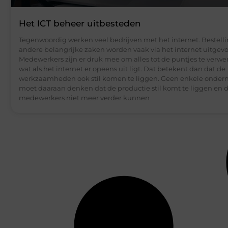
Het ICT beheer uitbesteden
Tegenwoordig werken veel bedrijven met het internet. Bestell
andere belangrijke zaken worden vaak via het internet uitgevo
Medewerkers zijn er druk mee om alles tot de puntjes te verwe
wat als het internet er opeens uit ligt. Dat betekent dan dat de
werkzaamheden ook stil komen te liggen. Geen enkele onde
moet daaraan denken dat de productie stil komt te liggen en 
medewerkers niet meer verder kunnen