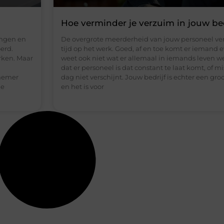
Hoe verminder je verzuim in jouw bed
ingen en
De overgrote meerderheid van jouw personeel versc
erd.
tijd op het werk. Goed, af en toe komt er iemand e
rken. Maar
weet ook niet wat er allemaal in iemands leven we
dat er personeel is dat constant te laat komt, of m
rnemer
dag niet verschijnt. Jouw bedrijf is echter een gro
de
en het is voor