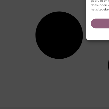
gebruikt en 
doeleinden 
het sitegebr