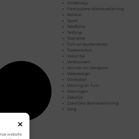
Onderwijs
Particuliere dienstverlening
Relatie
Sport
Telefonie
Testing
Toerisme
Tuin en buitenleven
Tweewielers
Vakantie
Verbouwen
Vervoer en transport
Webdesign
Winkelen
Woning en Tuin
Woningen
Zakelijk
Zakelijke dienstverlening
Zorg
onze website