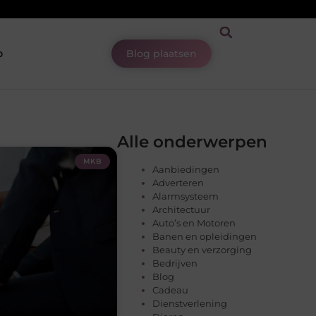
p
Blog plaatsen
Alle onderwerpen
MKB
Aanbiedingen
Adverteren
Alarmsysteem
Architectuur
Auto’s en Motoren
Banen en opleidingen
Beauty en verzorging
Bedrijven
Blog
Cadeau
Dienstverlening