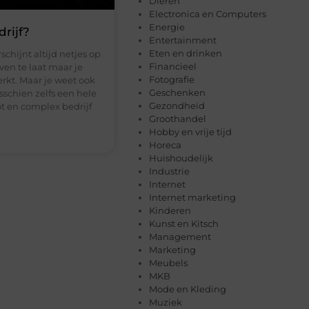
Dieren
Electronica en Computers
Energie
rijf?
Entertainment
Eten en drinken
hijnt altijd netjes op
Financieel
ven te laat maar je
Fotografie
rkt. Maar je weet ook
Geschenken
isschien zelfs een hele
Gezondheid
ot en complex bedrijf
Groothandel
Hobby en vrije tijd
Horeca
Huishoudelijk
Industrie
Internet
Internet marketing
Kinderen
Kunst en Kitsch
Management
Marketing
Meubels
MKB
Mode en Kleding
Muziek