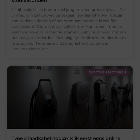
studieavonden
Je rijbewijs halen is voor veel jongeren een grote mijlpaal. De
vrijheid om zelf de weg op te gaan, zonder afhankelijk te zijn
van ouders, vrienden of het openbaar vervoer, is een fijn
vooruitzicht. Voordat je praktijkexamen kunt doen, moet je
eerst slagen voor je theorie-examen. Dat vinden veel mensen
het lastigste onderdeel. Gelukkig zijn er slimme manieren om
je goed voor te bereiden. 123theorie helpt duizenden
leerlingen ieder jaar
AUTO’S EN MOTOREN
Type 2 laadkabel nodig? Kijk eerst eens online!