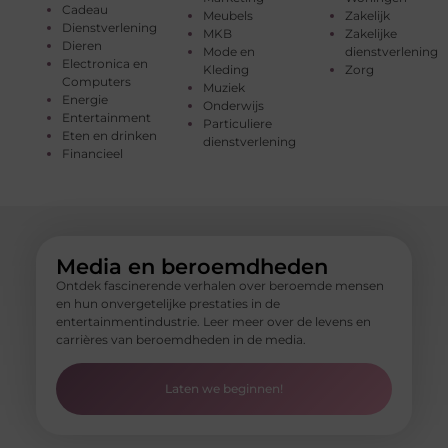
Cadeau
Meubels
Zakelijk
Dienstverlening
MKB
Zakelijke
Dieren
Mode en
dienstverlening
Electronica en
Kleding
Zorg
Computers
Muziek
Energie
Onderwijs
Entertainment
Particuliere
Eten en drinken
dienstverlening
Financieel
Media en beroemdheden
Ontdek fascinerende verhalen over beroemde mensen
en hun onvergetelijke prestaties in de
entertainmentindustrie. Leer meer over de levens en
carrières van beroemdheden in de media.
Laten we beginnen!