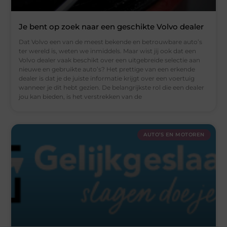
Je bent op zoek naar een geschikte Volvo dealer
Dat Volvo een van de meest bekende en betrouwbare auto’s
ter wereld is, weten we inmiddels. Maar wist jij ook dat een
Volvo dealer vaak beschikt over een uitgebreide selectie aan
nieuwe en gebruikte auto’s? Het prettige van een erkende
dealer is dat je de juiste informatie krijgt over een voertuig
wanneer je dit hebt gezien. De belangrijkste rol die een dealer
jou kan bieden, is het verstrekken van de
AUTO’S EN MOTOREN