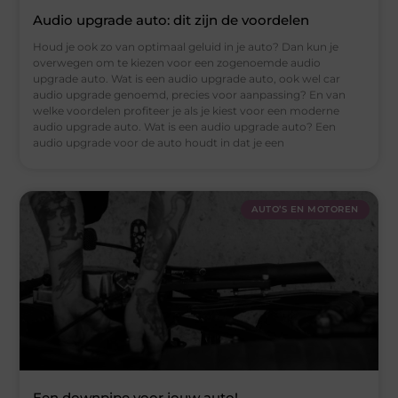
Audio upgrade auto: dit zijn de voordelen
Houd je ook zo van optimaal geluid in je auto? Dan kun je
overwegen om te kiezen voor een zogenoemde audio
upgrade auto. Wat is een audio upgrade auto, ook wel car
audio upgrade genoemd, precies voor aanpassing? En van
welke voordelen profiteer je als je kiest voor een moderne
audio upgrade auto. Wat is een audio upgrade auto? Een
audio upgrade voor de auto houdt in dat je een
AUTO’S EN MOTOREN
Een downpipe voor jouw auto!