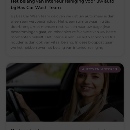
Het belang van interieur reiniging voor uw auto
bij Bas Car Wash Team
Bij Bas Car Wash Team geloven we dat uw auto meer is dan
alleen een vervoersmiddel. Het is een ruimte waarin u tijd
doorbrengt, met mensen reist, van en naar uw dagelijkse
bestemmingen gaat, en misschien zelfs enkele van uw beste
momenten beleeft. Het interieur van uw auto schoon en fris
houden is dan ook van vitaal belang. In deze blogpost gaan
we het hebben over het belang van interieurreiniging
AUTO’S EN MOTOREN