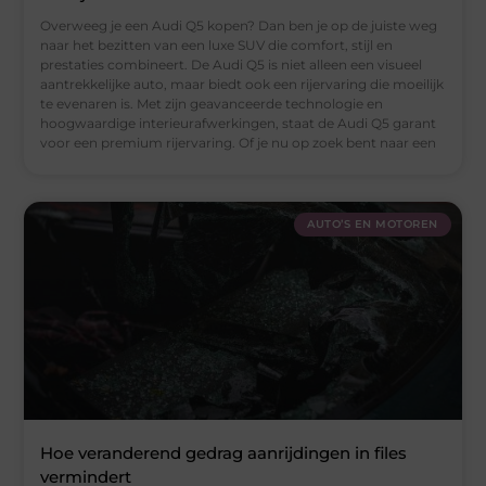
Overweeg je een Audi Q5 kopen? Dan ben je op de juiste weg
naar het bezitten van een luxe SUV die comfort, stijl en
prestaties combineert. De Audi Q5 is niet alleen een visueel
aantrekkelijke auto, maar biedt ook een rijervaring die moeilijk
te evenaren is. Met zijn geavanceerde technologie en
hoogwaardige interieurafwerkingen, staat de Audi Q5 garant
voor een premium rijervaring. Of je nu op zoek bent naar een
AUTO’S EN MOTOREN
Hoe veranderend gedrag aanrijdingen in files
vermindert