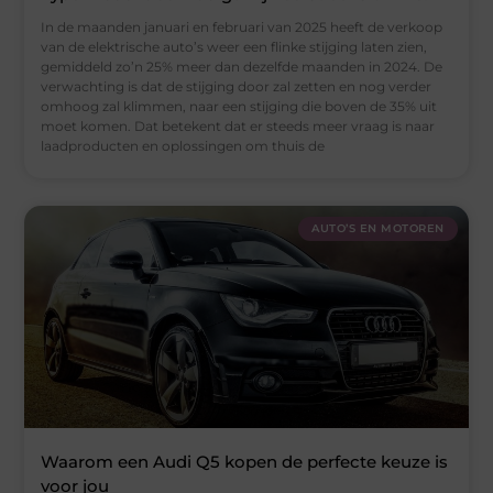
In de maanden januari en februari van 2025 heeft de verkoop
van de elektrische auto’s weer een flinke stijging laten zien,
gemiddeld zo’n 25% meer dan dezelfde maanden in 2024. De
verwachting is dat de stijging door zal zetten en nog verder
omhoog zal klimmen, naar een stijging die boven de 35% uit
moet komen. Dat betekent dat er steeds meer vraag is naar
laadproducten en oplossingen om thuis de
AUTO’S EN MOTOREN
Waarom een Audi Q5 kopen de perfecte keuze is
voor jou