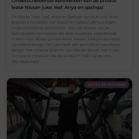
Onderscheidende kenmerken van de private
lease Nissan juke, leaf, Ariya en qashqai
De Nissan Juke, Leaf, Ariya en Qashqai zijn stuk voor stuk
populaire modellen van Nissan en hebben elk hun eigen
onderscheidende kenmerken. Hier zijn enkele van de
belangrijkste kenmerken die deze modellen aantrekkelijk
maken voor Nissan private lease: Nissan Juke private lease:
Opvallend design: De Juke heeft een gedurfd en opvallend
design met scherpe lijnen en opvallende details. Het is een
compacte crossover die de aandacht trekt op de weg.
Wendbaarheid:
AUTO’S EN MOTOREN