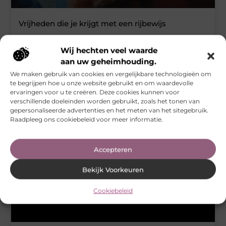
Vrijheden die je krijgt met een rijbewijs
Het behalen van een rijbewijs is voor veel mensen een
spannend en groot moment in hun leven. Je krijgt door het
Wij hechten veel waarde
behalen van een rijbewijs namelijk veel meer vrijheid doordat
aan uw geheimhouding.
je mogelijkheden veel groter worden. Wij geven je dan ook in
We maken gebruik van cookies en vergelijkbare technologieën om
deze blog drie tips die je kunt doen als je je rijbewijs pas
te begrijpen hoe u onze website gebruikt en om waardevolle
gehaald hebt. Hopelijk heb je iets aan deze drie tips en we
ervaringen voor u te creëren. Deze cookies kunnen voor
wensen je ook veel
verschillende doeleinden worden gebruikt, zoals het tonen van
gepersonaliseerde advertenties en het meten van het sitegebruik.
Raadpleeg ons cookiebeleid voor meer informatie.
AUTO’S EN MOTOREN
Accepteren
Bekijk Voorkeuren
Cookiebeleid