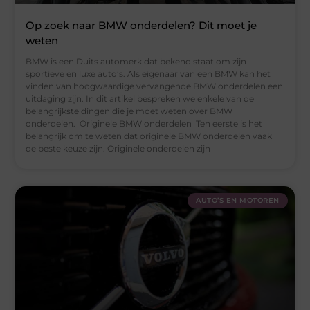
Op zoek naar BMW onderdelen? Dit moet je
weten
BMW is een Duits automerk dat bekend staat om zijn
sportieve en luxe auto’s. Als eigenaar van een BMW kan het
vinden van hoogwaardige vervangende BMW onderdelen een
uitdaging zijn. In dit artikel bespreken we enkele van de
belangrijkste dingen die je moet weten over BMW
onderdelen. Originele BMW onderdelen Ten eerste is het
belangrijk om te weten dat originele BMW onderdelen vaak
de beste keuze zijn. Originele onderdelen zijn
AUTO’S EN MOTOREN