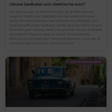
nieuwe laadkabel voor elektrische auto?
Om de accu van uw elektrische auto op te laden aan een
laadpunt, heeft u een laadkabel voor een elektrische auto
nodig. Een uitzondering is een laadpaal voor snelladen. Zo’n
laadpaal heeft al een laadkabel, omdat daar een sterke stroom
doorheen gaat. Waarop dient u bij aanschaf van een laadkabel
op te letten? Daarover gaat dit artikel. Accupakket Een
elektrische auto heeft geen verbrandingsmotor, maar een of
meerdere elektromotoren. Elektromotoren
AUTO’S EN MOTOREN