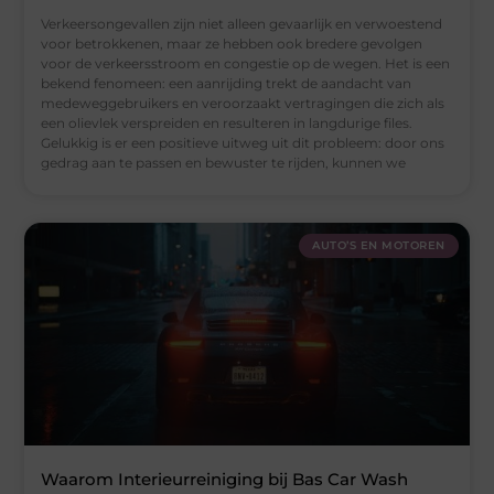
Verkeersongevallen zijn niet alleen gevaarlijk en verwoestend
voor betrokkenen, maar ze hebben ook bredere gevolgen
voor de verkeersstroom en congestie op de wegen. Het is een
bekend fenomeen: een aanrijding trekt de aandacht van
medeweggebruikers en veroorzaakt vertragingen die zich als
een olievlek verspreiden en resulteren in langdurige files.
Gelukkig is er een positieve uitweg uit dit probleem: door ons
gedrag aan te passen en bewuster te rijden, kunnen we
AUTO’S EN MOTOREN
Waarom Interieurreiniging bij Bas Car Wash