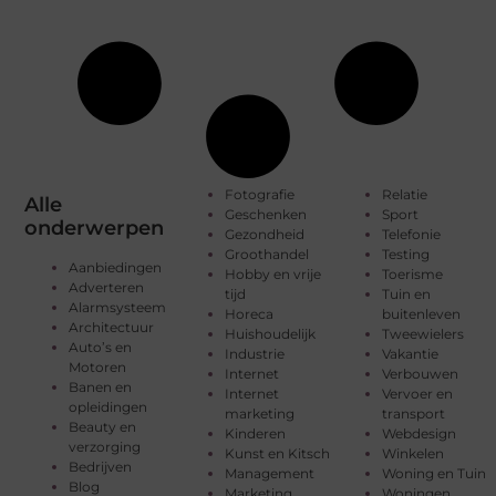
Fotografie
Relatie
Alle
Geschenken
Sport
onderwerpen
Gezondheid
Telefonie
Groothandel
Testing
Aanbiedingen
Hobby en vrije
Toerisme
Adverteren
tijd
Tuin en
Alarmsysteem
Horeca
buitenleven
Architectuur
Huishoudelijk
Tweewielers
Auto’s en
Industrie
Vakantie
Motoren
Internet
Verbouwen
Banen en
Internet
Vervoer en
opleidingen
marketing
transport
Beauty en
Kinderen
Webdesign
verzorging
Kunst en Kitsch
Winkelen
Bedrijven
Management
Woning en Tuin
Blog
Marketing
Woningen