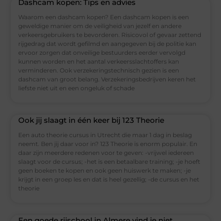
Dashcam kopen: Tips en advies
Waarom een dashcam kopen? Een dashcam kopen is een
geweldige manier om de veiligheid van jezelf en andere
verkeersgebruikers te bevorderen. Risicovol of gevaar zettend
rijgedrag dat wordt gefilmd en aangegeven bij de politie kan
ervoor zorgen dat onveilige bestuurders eerder vervolgd
kunnen worden en het aantal verkeersslachtoffers kan
verminderen. Ook verzekeringstechnisch gezien is een
dashcam van groot belang. Verzekeringsbedrijven keren het
liefste niet uit en een ongeluk of schade
Ook jij slaagt in één keer bij 123 Theorie
Een auto theorie cursus in Utrecht die maar 1 dag in beslag
neemt. Ben jij daar voor in? 123 Theorie is enorm populair. En
daar zijn meerdere redenen voor te geven: -vrijwel iedereen
slaagt voor de cursus; -het is een betaalbare training; -je hoeft
geen boeken te kopen en ook geen huiswerk te maken; -je
krijgt in een groep les en dat is heel gezellig; -de cursus en het
theorie
Een goede rijschool in Almere vind je niet