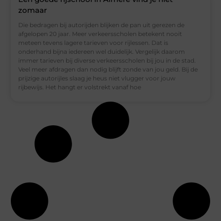
zomaar
Die bedragen bij autorijden blijken de pan uit gerezen de
afgelopen 20 jaar. Meer verkeersscholen betekent nooit
meteen tevens lagere tarieven voor rijlessen. Dat is
onderhand bijna iedereen wel duidelijk. Vergelijk daarom
immer tarieven bij diverse verkeersscholen bij jou in de stad.
Veel meer afdragen dan nodig blijft zonde van jou geld. Bij de
prijzige autorijles slaag je heus niet vlugger voor jouw
rijbewijs. Het hangt er volstrekt vanaf hoe