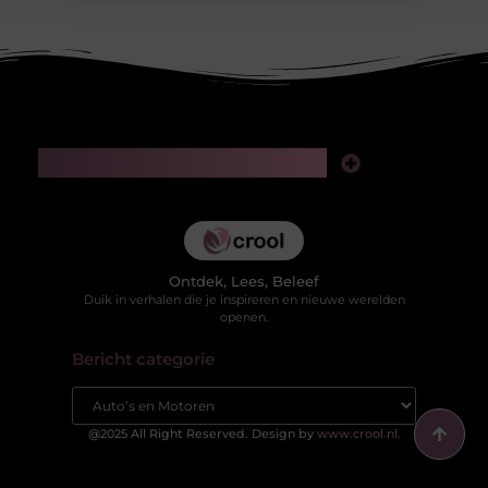
Main Links
Kwaliteit backlinks kopen: slimme investering of risico voor je SEO?
Hoe kan je online geld verdienen in 2025 zonder jezelf te verliezen in valse beloftes?
Ontdek, Lees, Beleef
Duik in verhalen die je inspireren en nieuwe werelden
openen.
Bericht categorie
@2025 All Right Reserved. Design by
www.crool.nl.