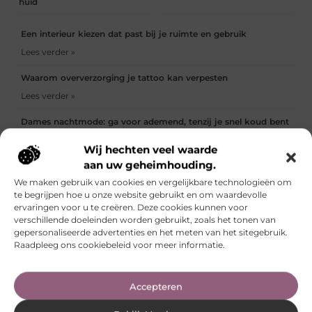
huid
Een interieur kiezen dat past bij je ruimte en gebruik
Lees verder »
Waarom oververzorging je tattoo kan verpesten
Lees verder »
Dames nachtmode: ga voor ademend, tenzij je snel koud bent
Lees verder »
Wij hechten veel waarde
aan uw geheimhouding.
Payroll Emmen voor moderne ondernemers
We maken gebruik van cookies en vergelijkbare technologieën om
Lees verder »
te begrijpen hoe u onze website gebruikt en om waardevolle
ervaringen voor u te creëren. Deze cookies kunnen voor
De slimste upgrade voor je pand: een intercom met camera
verschillende doeleinden worden gebruikt, zoals het tonen van
Lees verder »
gepersonaliseerde advertenties en het meten van het sitegebruik.
Raadpleeg ons cookiebeleid voor meer informatie.
Wilt u de perfecte sound beleven door professionele
luidsprekers huren?
Lees verder »
Accepteren