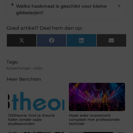
Welke haakmaat is geschikt voor kleine
▼
gibbelarjen?
Goed artikel? Deel hem dan op:
X
Facebook
LinkedIn
Email
(Twitter)
Tags:
karperhengel
,
vislijn
Meer Berichten
123theorie: Snel je theorie
Maak ieder evenement
halen zonder saaie
compleet met professionele
studieavonden
techniek