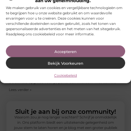
aan uw geheimhouding.
We maken gebruik van cookies en vergelijkbare technologieën om
Een interieur kiezen dat past bij je ruimte en gebruik
te begrijpen hoe u onze website gebruikt en om waardevolle
Lees verder »
ervaringen voor u te creëren. Deze cookies kunnen voor
verschillende doeleinden worden gebruikt, zoals het tonen van
Waarom oververzorging je tattoo kan verpesten
gepersonaliseerde advertenties en het meten van het sitegebruik.
Raadpleeg ons cookiebeleid voor meer informatie.
Lees verder »
Dames nachtmode: ga voor ademend, tenzij je snel koud bent
Accepteren
Lees verder »
Bekijk Voorkeuren
Payroll Emmen voor moderne ondernemers
Lees verder »
Cookiebeleid
De slimste upgrade voor je pand: een intercom met camera
Lees verder »
Sluit je aan bij onze community!
Waarom zou je nog langer wachten? Schrijf je onmiddellijk
in. Ons platform biedt een uitstekende gelegenheid om
jouw stem te laten horen en je blog met een groter publiek