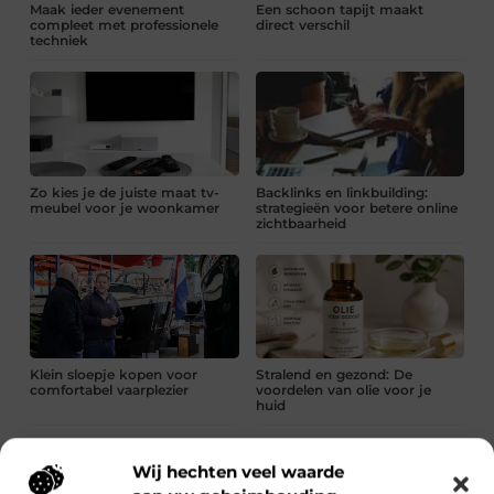
Maak ieder evenement
Een schoon tapijt maakt
compleet met professionele
direct verschil
techniek
Zo kies je de juiste maat tv-
Backlinks en linkbuilding:
meubel voor je woonkamer
strategieën voor betere online
zichtbaarheid
Klein sloepje kopen voor
Stralend en gezond: De
comfortabel vaarplezier
voordelen van olie voor je
huid
Technische SEO voor beginners
Wij hechten veel waarde
Lees verder »