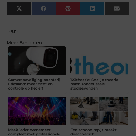
X
Facebook
Pinterest
LinkedIn
Email
(Twitter)
Tags:
Meer Berichten
Camerabeveiliging boerderij
123theorie: Snel je theorie
Friesland: meer zicht en
halen zonder saaie
controle op het erf
studieavonden
Maak ieder evenement
Een schoon tapijt maakt
compleet met professionele
direct verschil