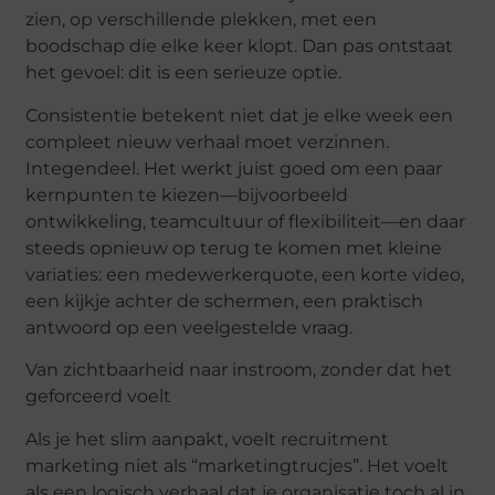
zien, op verschillende plekken, met een
boodschap die elke keer klopt. Dan pas ontstaat
het gevoel: dit is een serieuze optie.
Consistentie betekent niet dat je elke week een
compleet nieuw verhaal moet verzinnen.
Integendeel. Het werkt juist goed om een paar
kernpunten te kiezen—bijvoorbeeld
ontwikkeling, teamcultuur of flexibiliteit—en daar
steeds opnieuw op terug te komen met kleine
variaties: een
medewerkerquote
, een korte video,
een kijkje achter de schermen, een praktisch
antwoord op een
veelgestelde
vraag.
Van zichtbaarheid naar instroom, zonder dat het
geforceerd voelt
Als je het slim aanpakt, voelt recruitment
marketing niet als “marketingtrucjes”. Het voelt
als een logisch verhaal dat je organisatie toch al in