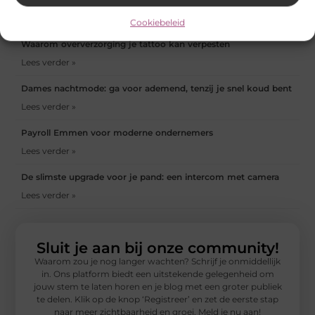
Lees verder »
Cookiebeleid
Waarom oververzorging je tattoo kan verpesten
Lees verder »
Dames nachtmode: ga voor ademend, tenzij je snel koud bent
Lees verder »
Payroll Emmen voor moderne ondernemers
Lees verder »
De slimste upgrade voor je pand: een intercom met camera
Lees verder »
Sluit je aan bij onze community!
Waarom zou je nog langer wachten? Schrijf je onmiddellijk
in. Ons platform biedt een uitstekende gelegenheid om
jouw stem te laten horen en je blog met een groter publiek
te delen. Klik op de knop ‘Registreer’ en zet de eerste stap
naar meer zichtbaarheid en groei. Meld je nu aan!