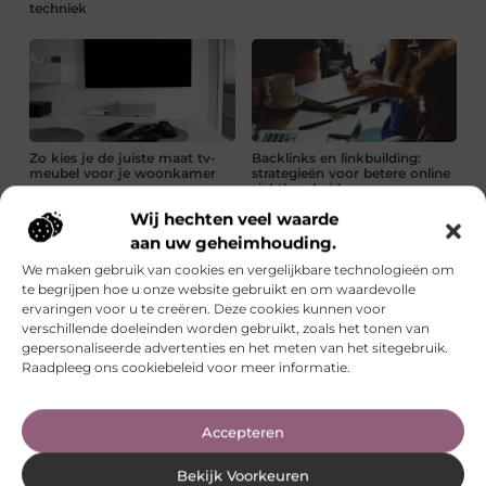
techniek
Zo kies je de juiste maat tv-
Backlinks en linkbuilding:
meubel voor je woonkamer
strategieën voor betere online
zichtbaarheid
Wij hechten veel waarde
aan uw geheimhouding.
We maken gebruik van cookies en vergelijkbare technologieën om
te begrijpen hoe u onze website gebruikt en om waardevolle
ervaringen voor u te creëren. Deze cookies kunnen voor
verschillende doeleinden worden gebruikt, zoals het tonen van
Klein sloepje kopen voor
Stralend en gezond: De
gepersonaliseerde advertenties en het meten van het sitegebruik.
comfortabel vaarplezier
voordelen van olie voor je
Raadpleeg ons cookiebeleid voor meer informatie.
huid
Technische SEO voor beginners
Accepteren
Lees verder »
Bekijk Voorkeuren
Een interieur kiezen dat past bij je ruimte en gebruik