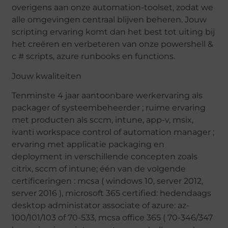
overigens aan onze automation-toolset, zodat we
alle omgevingen centraal blijven beheren. Jouw
scripting ervaring komt dan het best tot uiting bij
het creëren en verbeteren van onze powershell &
c # scripts, azure runbooks en functions.
Jouw kwaliteiten
Tenminste 4 jaar aantoonbare werkervaring als
packager of systeembeheerder ; ruime ervaring
met producten als sccm, intune, app-v, msix,
ivanti workspace control of automation manager ;
ervaring met applicatie packaging en
deployment in verschillende concepten zoals
citrix, sccm of intune; één van de volgende
certificeringen : mcsa ( windows 10, server 2012,
server 2016 ), microsoft 365 certified: hedendaags
desktop administator associate of azure: az-
100/101/103 of 70-533, mcsa office 365 ( 70-346/347