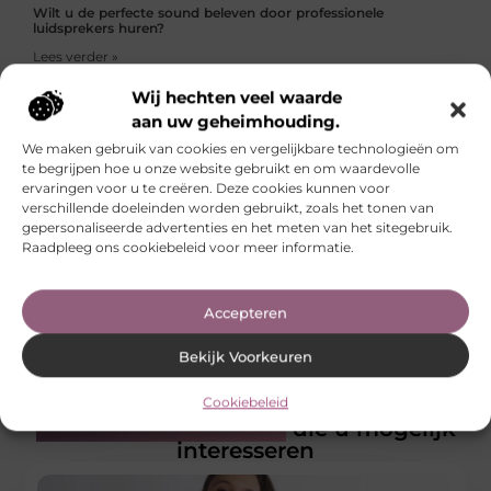
Wilt u de perfecte sound beleven door professionele
luidsprekers huren?
Lees verder »
Wij hechten veel waarde
aan uw geheimhouding.
Sluit je aan bij onze community!
We maken gebruik van cookies en vergelijkbare technologieën om
Waarom zou je nog langer wachten? Schrijf je onmiddellijk
te begrijpen hoe u onze website gebruikt en om waardevolle
in. Ons platform biedt een uitstekende gelegenheid om
ervaringen voor u te creëren. Deze cookies kunnen voor
jouw stem te laten horen en je blog met een groter publiek
verschillende doeleinden worden gebruikt, zoals het tonen van
te delen. Klik op de knop ‘Registreer’ en zet de eerste stap
gepersonaliseerde advertenties en het meten van het sitegebruik.
naar meer zichtbaarheid en groei. Meld je nu aan!
Raadpleeg ons cookiebeleid voor meer informatie.
Registreer nu!
Accepteren
Bekijk Voorkeuren
Cookiebeleid
Gerelateerde artikelen
die u mogelijk
interesseren