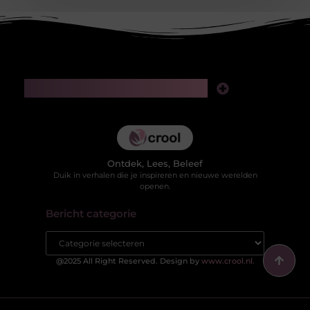
Main Links
Kwaliteit backlinks kopen: slimme investering of risico voor je SEO?
Hoe kan je online geld verdienen in 2025 zonder jezelf te verliezen in valse beloftes?
Ontdek, Lees, Beleef
Duik in verhalen die je inspireren en nieuwe werelden
openen.
Bericht categorie
@2025 All Right Reserved. Design by
www.crool.nl.