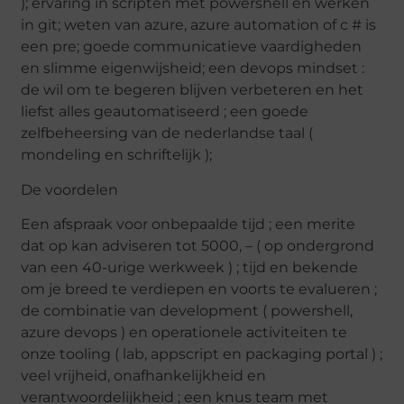
); ervaring in scripten met powershell en werken
in git; weten van azure, azure automation of c # is
een pre; goede communicatieve vaardigheden
en slimme eigenwijsheid; een devops mindset :
de wil om te begeren blijven verbeteren en het
liefst alles geautomatiseerd ; een goede
zelfbeheersing van de nederlandse taal (
mondeling en schriftelijk );
De voordelen
Een afspraak voor onbepaalde tijd ; een merite
dat op kan adviseren tot 5000, – ( op ondergrond
van een 40-urige werkweek ) ; tijd en bekende
om je breed te verdiepen en voorts te evalueren ;
de combinatie van development ( powershell,
azure devops ) en operationele activiteiten te
onze tooling ( lab, appscript en packaging portal ) ;
veel vrijheid, onafhankelijkheid en
verantwoordelijkheid ; een knus team met