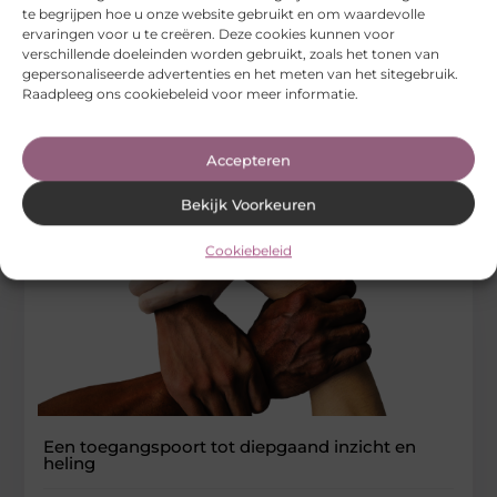
Bent u op zoek naar een naambordje dat past bij uw
te begrijpen hoe u onze website gebruikt en om waardevolle
persoonlijke stijl? Bij Naambordkopen.nl heeft u een ruime
ervaringen voor u te creëren. Deze cookies kunnen voor
keuze!
verschillende doeleinden worden gebruikt, zoals het tonen van
gepersonaliseerde advertenties en het meten van het sitegebruik.
...
Raadpleeg ons cookiebeleid voor meer informatie.
Dienstverlening
Accepteren
Bekijk Voorkeuren
Cookiebeleid
Een toegangspoort tot diepgaand inzicht en
heling