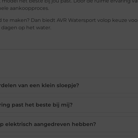
model het beste bij jou past. Door de ruime ervaring van
 hele aankoopproces.
eid te maken? Dan biedt AVR Watersport volop keuze voo
 dagen op het water.
rdelen van een klein sloepje?
ing past het beste bij mij?
oep elektrisch aangedreven hebben?