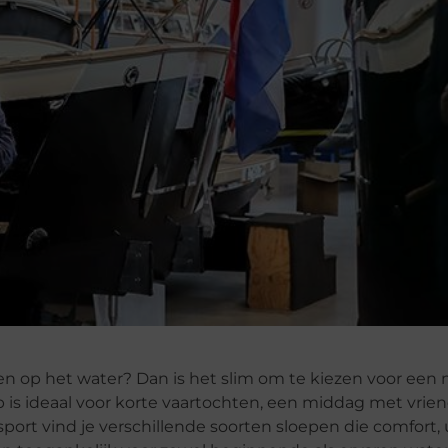
 op het water? Dan is het slim om te kiezen voor een 
p is ideaal voor korte vaartochten, een middag met vrie
port vind je verschillende soorten sloepen die comfort, u