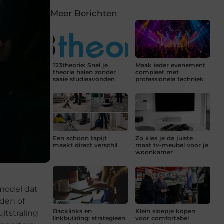
Meer Berichten
123theorie: Snel je
Maak ieder evenement
theorie halen zonder
compleet met
saaie studieavonden
professionele techniek
Een schoon tapijt
Zo kies je de juiste
maakt direct verschil
maat tv-meubel voor je
woonkamer
model dat
nden of
Backlinks en
Klein sloepje kopen
itstraling
linkbuilding: strategieën
voor comfortabel