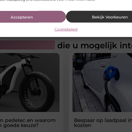
Accepteren
Bekijk Voorkeuren
Cookiebeleid
rde artikelen
die u mogelijk in
en pedelec en waarom
Bespaar op laadpaal in
en goede keuze?
kosten