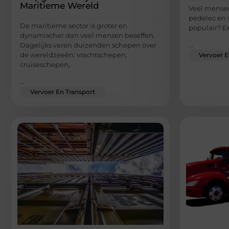
Maritieme Wereld
Veel mensen 
pedelec en 
De maritieme sector is groter en
populair? E
dynamischer dan veel mensen beseffen.
...
Dagelijks varen duizenden schepen over
de wereldzeeën: vrachtschepen,
Vervoer E
cruiseschepen,
...
Vervoer En Transport