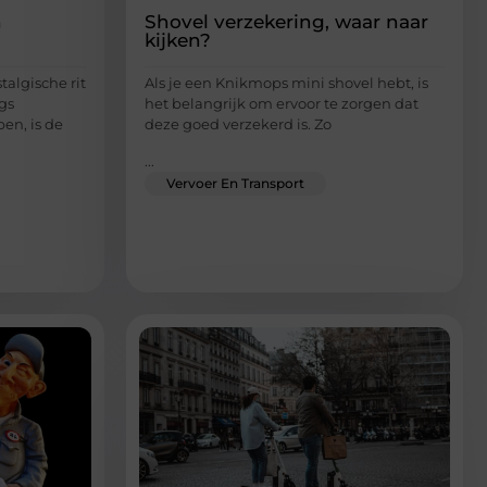
n
Shovel verzekering, waar naar
kijken?
algische rit
Als je een Knikmops mini shovel hebt, is
gs
het belangrijk om ervoor te zorgen dat
n, is de
deze goed verzekerd is. Zo
...
Vervoer En Transport