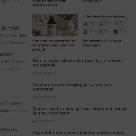
sporters.
voor betere online
vaarplezier
zichtbaarheid
 je hebt
loos willen
Stralend en gezond: De
Technische SEO voor
imme keuze.
voordelen van olie voor
beginners
je huid
aatsen.
Een interieur kiezen dat past bij je ruimte
ast zijn er
en gebruik
e smaak en
Lees verder »
Waarom oververzorging je tattoo kan
verpesten
Lees verder »
annen mee
Dames nachtmode: ga voor ademend, tenzij
 aanschaf en
je snel koud bent
Lees verder »
motoren,
Payroll Emmen voor moderne ondernemers