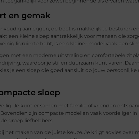
 toegankelijk voor zowel beginnende als ervaren water
ort en gemak
nvoudig aanleggen, de boot is makkelijk te besturen en
t een kleine sloep aantrekkelijk voor mensen die zorge
 weinig ligruimte hebt, is een kleiner model vaak een sl
ingen met een moderne uitstraling en comfortabele zitpl
rijving, waardoor je stil en duurzaam kunt varen. Daarna
kies je een sloep die goed aansluit op jouw persoonlijk
compacte sloep
gezellig. Je kunt er samen met familie of vrienden ontsp
. Bovendien zijn compacte modellen vaak voordeliger in
ede groep liefhebbers.
ij het maken van de juiste keuze. Je krijgt advies over 