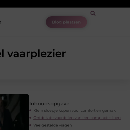
p
Blog plaatsen
l vaarplezier
Inhoudsopgave
Klein sloepje kopen voor comfort en gemak
Ontdek de voordelen van een compacte sloep
Veelgestelde vragen