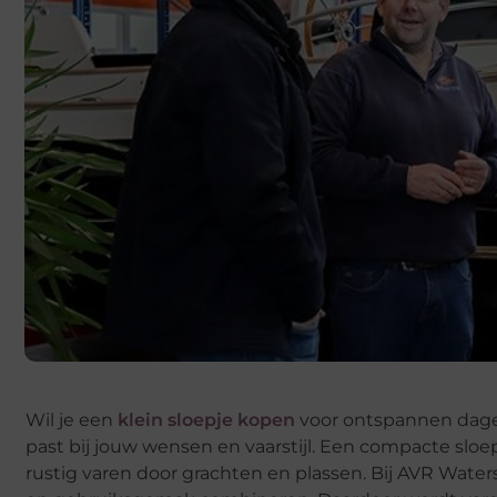
Wil je een
klein sloepje kopen
voor ontspannen dagen
past bij jouw wensen en vaarstijl. Een compacte sloe
rustig varen door grachten en plassen. Bij AVR Waters