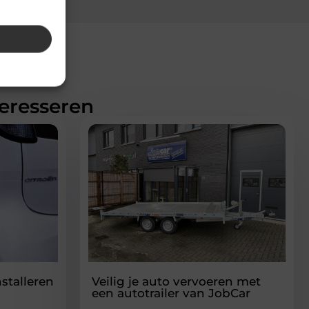
teresseren
stalleren
Veilig je auto vervoeren met
een autotrailer van JobCar