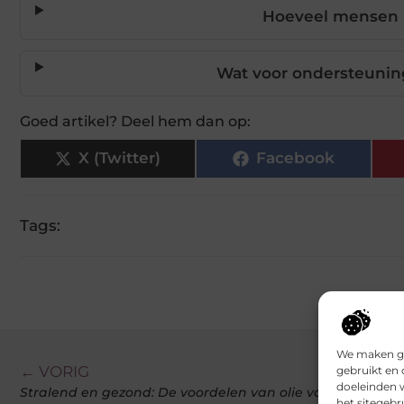
Hoeveel mensen p
Wat voor ondersteunin
Goed artikel? Deel hem dan op:
X (Twitter)
Facebook
Tags:
We maken ge
← VORIG
gebruikt en 
doeleinden 
Stralend en gezond: De voordelen van olie voor je huid
het sitegebr