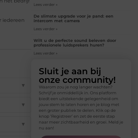
 het bedrijf
Lees verder »
De slimste upgrade voor je pand: een
r iedereen
intercom met camera
Lees verder »
Wilt u de perfecte sound beleven door
professionele luidsprekers huren?
Lees verder »
Sluit je aan bij
onze community!
▼
Waarom zou je nog langer wachten?
Schrijf je onmiddellijk in. Ons platform
biedt een uitstekende gelegenheid om
▼
jouw stem te laten horen en je blog met
een groter publiek te delen. Klik op de
knop ‘Registreer’ en zet de eerste stap
naar meer zichtbaarheid en groei. Meld je
▼
nu aan!