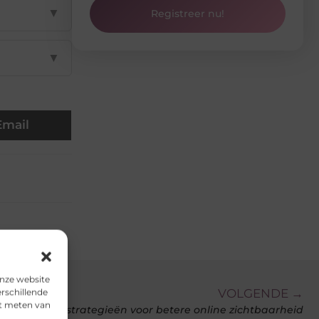
▼
Registreer nu!
▼
Email
onze website
VOLGENDE →
rschillende
et meten van
linkbuilding: strategieën voor betere online zichtbaarheid