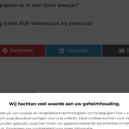
assen er in een klein sloepje?
g biedt AVR Watersport bij aankoop?
Pinterest
LinkedIn
Wij hechten veel waarde aan uw geheimhouding.
bruik van cookies en vergelijkbare technologieën om te begrijpen hoe u 
om waardevolle ervaringen voor u te creëren. Deze cookies kunnen voor ve
worden gebruikt, zoals het tonen van gepersonaliseerde advertenties en h
Backlinks en 
uik. Raadpleeg ons cookiebeleid voor meer informatie.