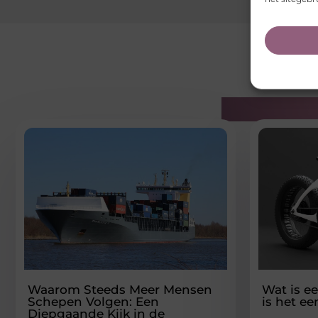
Gerelatee
Waarom Steeds Meer Mensen
Wat is e
Schepen Volgen: Een
is het e
Diepgaande Kijk in de