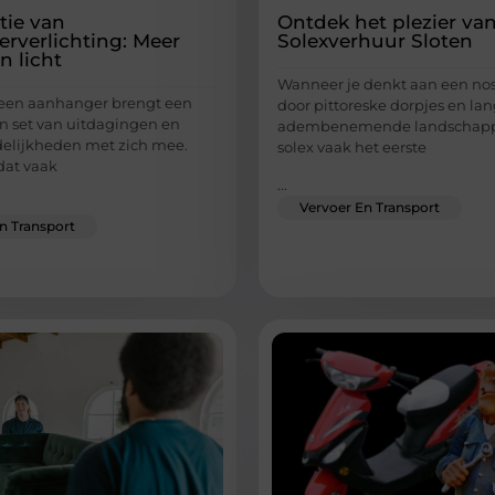
tie van
Ontdek het plezier va
rverlichting: Meer
Solexverhuur Sloten
n licht
Wanneer je denkt aan een nost
 een aanhanger brengt een
door pittoreske dorpjes en lan
n set van uitdagingen en
adembenemende landschappe
elijkheden met zich mee.
solex vaak het eerste
dat vaak
...
Vervoer En Transport
n Transport