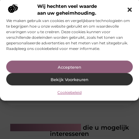
Wij hechten veel waarde
Wilt u de perfecte sound beleven door professionele
aan uw geheimhouding.
luidsprekers huren?
We maken gebruik van cookies en vergelijkbare technologieën om
Lees verder »
te begrijpen hoe u onze website gebruikt en om waardevolle
ervaringen voor u te creëren. Deze cookies kunnen voor
verschillende doeleinden worden gebruikt, zoals het tonen van
gepersonaliseerde advertenties en het meten van het sitegebruik.
Sluit je aan bij onze community!
Raadpleeg ons cookiebeleid voor meer informatie.
Waarom zou je nog langer wachten? Schrijf je onmiddellijk
in. Ons platform biedt een uitstekende gelegenheid om
jouw stem te laten horen en je blog met een groter publiek
Accepteren
te delen. Klik op de knop ‘Registreer’ en zet de eerste stap
naar meer zichtbaarheid en groei. Meld je nu aan!
Bekijk Voorkeuren
Registreer nu!
Cookiebeleid
Gerelateerde artikelen
die u mogelijk
interesseren