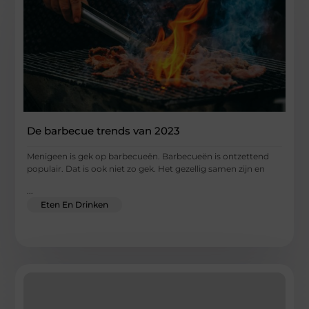
De barbecue trends van 2023
Menigeen is gek op barbecueën. Barbecueën is ontzettend
populair. Dat is ook niet zo gek. Het gezellig samen zijn en
...
Eten En Drinken