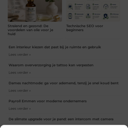
Stralend en gezond: De
Technische SEO voor
voordelen van olie voor je
beginners
huid
Een interieur kiezen dat past bij je ruimte en gebruik
Lees verder »
Waarom oververzorging je tattoo kan verpesten
Lees verder »
Dames nachtmode: ga voor ademend, tenzij je snel koud bent
Lees verder »
Payroll Emmen voor moderne ondernemers
Lees verder »
De slimste upgrade voor je pand: een intercom met camera
Lees verder »