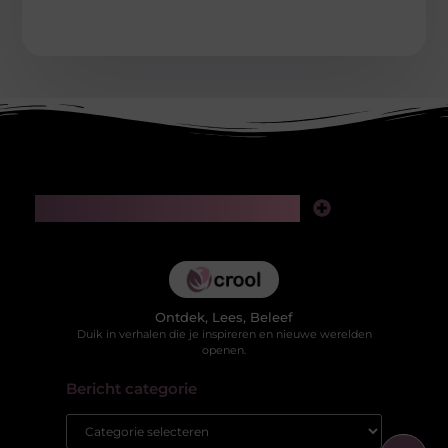
Main Links
Kwaliteit backlinks kopen: slimme investering of risico voor je SEO?
Hoe kan je online geld verdienen in 2025 zonder jezelf te verliezen in valse beloftes?
Ontdek, Lees, Beleef
Duik in verhalen die je inspireren en nieuwe werelden
openen.
Bericht categorie