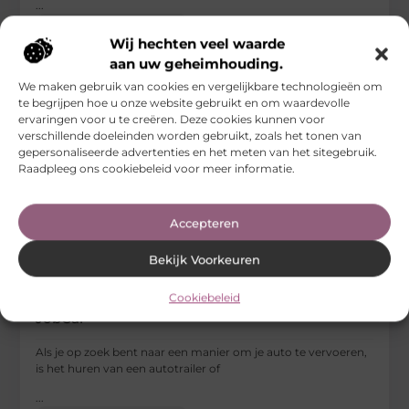
...
Vervoer En Transport
Wij hechten veel waarde
aan uw geheimhouding.
We maken gebruik van cookies en vergelijkbare technologieën om
te begrijpen hoe u onze website gebruikt en om waardevolle
ervaringen voor u te creëren. Deze cookies kunnen voor
verschillende doeleinden worden gebruikt, zoals het tonen van
gepersonaliseerde advertenties en het meten van het sitegebruik.
Raadpleeg ons cookiebeleid voor meer informatie.
Accepteren
Bekijk Voorkeuren
Cookiebeleid
Veilig je auto vervoeren met een autotrailer van
JobCar
Als je op zoek bent naar een manier om je auto te vervoeren,
is het huren van een autotrailer of
...