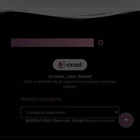
Main Links
Kwaliteit backlinks kopen: slimme investering of risico voor je SEO?
Hoe kan je online geld verdienen in 2025 zonder jezelf te verliezen in valse beloftes?
Ontdek, Lees, Beleef
Duik in verhalen die je inspireren en nieuwe werelden
openen.
Bericht categorie
@2025 All Right Reserved. Design by
www.crool.nl.