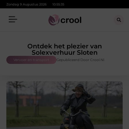
Zondag 9 Augustus 2026
10:55:36
Ontdek het plezier van
Solexverhuur Sloten
Vervoer en transport
Gepubliceerd Door Crool.nl