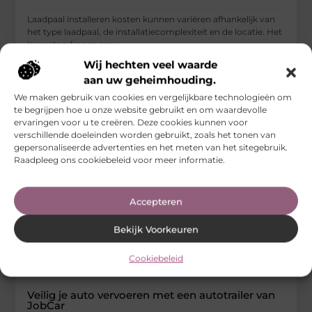
Laadpaal installeren kosten kunnen variëren afhankelijk van
het type laadpaal, de installatiecomplexiteit en de locatie. Het
is verstandig om een
Wij hechten veel waarde
...
aan uw geheimhouding.
Vervoer En Transport
We maken gebruik van cookies en vergelijkbare technologieën om
te begrijpen hoe u onze website gebruikt en om waardevolle
ervaringen voor u te creëren. Deze cookies kunnen voor
verschillende doeleinden worden gebruikt, zoals het tonen van
gepersonaliseerde advertenties en het meten van het sitegebruik.
Raadpleeg ons cookiebeleid voor meer informatie.
Accepteren
Bekijk Voorkeuren
Cookiebeleid
Veilig je auto vervoeren met een autotrailer van
JobCar