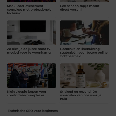
Maak ieder evenement
Een schoon tapijt maakt
compleet met professionele
direct verschil
techniek
Zo kies je de juiste maat tv-
Backlinks en linkbuilding:
meubel voor je woonkamer
strategieën voor betere online
zichtbaarheid
Klein sloepje kopen voor
Stralend en gezond: De
comfortabel vaarplezier
voordelen van olie voor je
huid
Technische SEO voor beginners