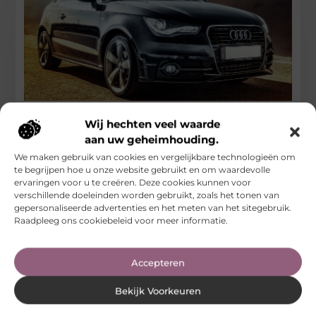
Waarom een Audi Q5 kopen de perfecte keuze
Wij hechten veel waarde
is voor jou
aan uw geheimhouding.
We maken gebruik van cookies en vergelijkbare technologieën om
Overweeg je een Audi Q5 kopen? Dan ben je op de juiste weg
te begrijpen hoe u onze website gebruikt en om waardevolle
naar het bezitten van een luxe SUV
ervaringen voor u te creëren. Deze cookies kunnen voor
...
verschillende doeleinden worden gebruikt, zoals het tonen van
Auto’s En Motoren
gepersonaliseerde advertenties en het meten van het sitegebruik.
Raadpleeg ons cookiebeleid voor meer informatie.
Accepteren
Bekijk Voorkeuren