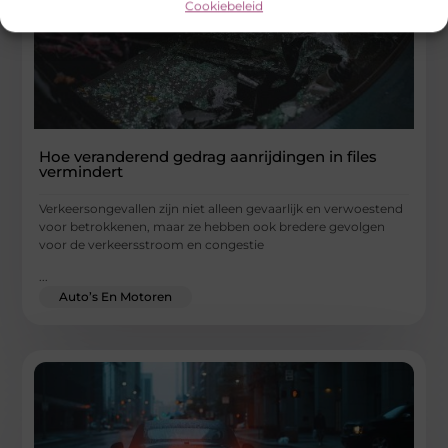
Cookiebeleid
Hoe veranderend gedrag aanrijdingen in files
vermindert
Verkeersongevallen zijn niet alleen gevaarlijk en verwoestend
voor betrokkenen, maar ze hebben ook bredere gevolgen
voor de verkeersstroom en congestie
...
Auto’s En Motoren