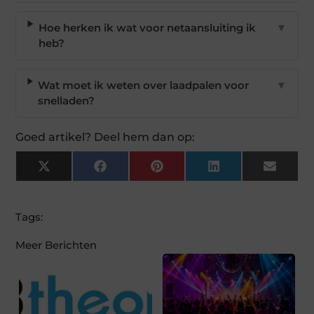
Hoe herken ik wat voor netaansluiting ik
▼
heb?
Wat moet ik weten over laadpalen voor
▼
snelladen?
Goed artikel? Deel hem dan op:
X
Facebook
Pinterest
LinkedIn
Email
(Twitter)
Tags:
Meer Berichten