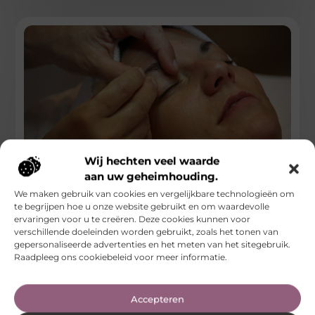
Wij hechten veel waarde
aan uw geheimhouding.
Botox zones: wat zijn ze en welke zones zijn er?
We maken gebruik van cookies en vergelijkbare technologieën om
te begrijpen hoe u onze website gebruikt en om waardevolle
Een ‘Botox zone’ is gewoon een bepaald deel van je gezicht
ervaringen voor u te creëren. Deze cookies kunnen voor
waar ze botox inspuiten om rimpels minder te maken
verschillende doeleinden worden gebruikt, zoals het tonen van
gepersonaliseerde advertenties en het meten van het sitegebruik.
...
Raadpleeg ons cookiebeleid voor meer informatie.
Beauty En Verzorging
Accepteren