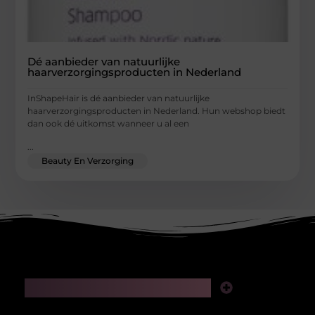
Dé aanbieder van natuurlijke
haarverzorgingsproducten in Nederland
InShapeHair is dé aanbieder van natuurlijke
haarverzorgingsproducten in Nederland. Hun webshop biedt
dan ook dé uitkomst wanneer u al een
...
Beauty En Verzorging
Main Links
Kwaliteit backlinks kopen: slimme investering of risico voor je SEO?
Hoe kan je online geld verdienen in 2025 zonder jezelf te verliezen in valse beloftes?