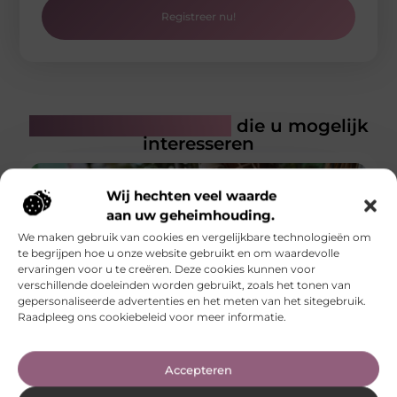
Registreer nu!
Gerelateerde artikelen
die u mogelijk
interesseren
Wij hechten veel waarde
aan uw geheimhouding.
We maken gebruik van cookies en vergelijkbare technologieën om
te begrijpen hoe u onze website gebruikt en om waardevolle
ervaringen voor u te creëren. Deze cookies kunnen voor
verschillende doeleinden worden gebruikt, zoals het tonen van
gepersonaliseerde advertenties en het meten van het sitegebruik.
Raadpleeg ons cookiebeleid voor meer informatie.
Welke korte laarzen passen bij jou?
Accepteren