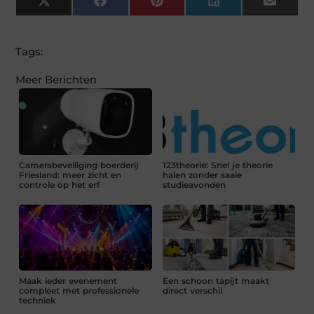
X
Facebook
Pinterest
LinkedIn
Email
(Twitter)
Tags:
Meer Berichten
Camerabeveiliging boerderij
123theorie: Snel je theorie
Friesland: meer zicht en
halen zonder saaie
controle op het erf
studieavonden
Maak ieder evenement
Een schoon tapijt maakt
compleet met professionele
direct verschil
techniek