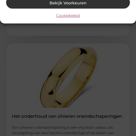
Korte laarzen zijn niet alleen handig en comfortabel, maar
Bekijk Voorkeuren
kunnen ook een modieuze aanvulling zijn op elke outfit. Of je
Cookiebeleid
...
Mode En Kleding
Het onderhoud van zilveren vriendschapsringen
Een zilveren vriendschapsring is een erg leuk cadeau als
verzegeling van een hechte vriendschap of als teken van