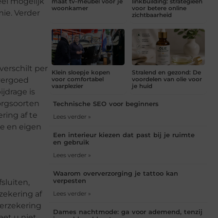
eel mogelijk
maat tv-meubel voor je
linkbuilding: strategieën
woonkamer
voor betere online
mie. Verder
zichtbaarheid
verschilt per
Klein sloepje kopen
Stralend en gezond: De
 vergoed
voor comfortabel
voordelen van olie voor
vaarplezier
je huid
ijdrage is
zorgsoorten
Technische SEO voor beginners
ring af te
Lees verder »
ge en eigen
Een interieur kiezen dat past bij je ruimte
en gebruik
Lees verder »
Waarom oververzorging je tattoo kan
verpesten
sluiten,
zekering af
Lees verder »
verzekering
Dames nachtmode: ga voor ademend, tenzij
eet u niet