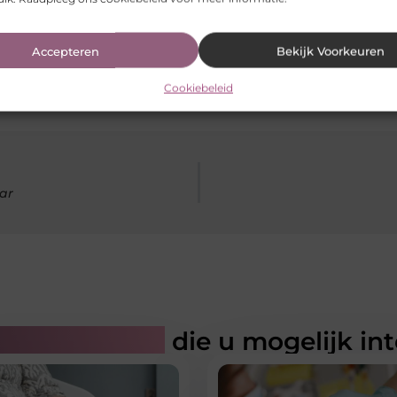
Accepteren
Bekijk Voorkeuren
Cookiebeleid
aar
rde artikelen
die u mogelijk in