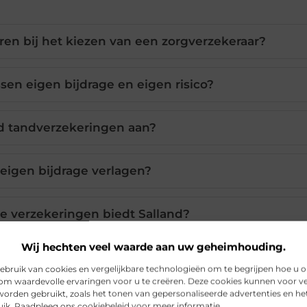
oren bij het kiezen van een zorgverzekeraar?
ssen eigen bijdrage en eigen risico?
nd tandverzekeringen aan?
 eigen bijdrage verlagen?
e verzekeringen biedt Salland?
Wij hechten veel waarde aan uw geheimhouding.
bruik van cookies en vergelijkbare technologieën om te begrijpen hoe u 
Pinterest
LinkedIn
om waardevolle ervaringen voor u te creëren. Deze cookies kunnen voor ve
worden gebruikt, zoals het tonen van gepersonaliseerde advertenties en h
uik. Raadpleeg ons cookiebeleid voor meer informatie.