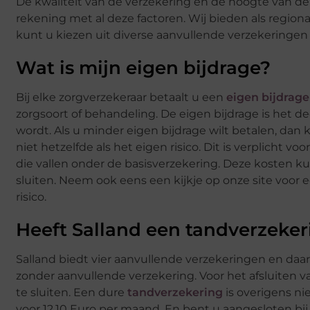
De kwaliteit van de verzekering en de hoogte van de 
rekening met al deze factoren. Wij bieden als region
kunt u kiezen uit diverse aanvullende verzekeringen e
Wat is mijn eigen bijdrage?
Bij elke zorgverzekeraar betaalt u een
eigen bijdrage
zorgsoort of behandeling. De eigen bijdrage is het de
wordt. Als u minder eigen bijdrage wilt betalen, dan 
niet hetzelfde als het eigen risico. Dit is verplicht 
die vallen onder de basisverzekering. Deze kosten k
sluiten. Neem ook eens een kijkje op onze site voor e
risico.
Heeft Salland een tandverzeke
Salland biedt vier aanvullende verzekeringen en daar
zonder aanvullende verzekering. Voor het afsluiten v
te sluiten. Een dure
tandverzekering
is overigens nie
voor 12.10 Euro per maand. En bent u aangesloten bij