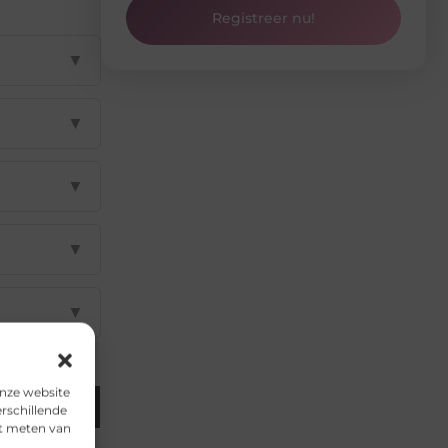
Registreer nu!
▼
▼
▼
▼
▼
onze website
Email
rschillende
et meten van