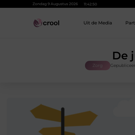
Zondag 9 Augustus 2026
11:42:51
Uit de Media
Par
De j
Zorg
Gepubliceer