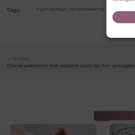
eigen bijdrage
,
tandverzekering
Tags:
← VORIG
Diverse pakketten met wasbare luiers zijn hier verkrijgb
Gerelatee