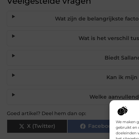
Veelgestelde vragen
Wat zijn de belangrijkste fact
Wat is het verschil tu
Biedt Salla
Kan ik mijn
Welke aanvullend
Goed artikel? Deel hem dan op:
We maken ge
X (Twitter)
Facebook
gebruikt en 
doeleinden 
het sitegebr