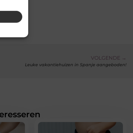
VOLGENDE →
Leuke vakantiehuizen in Spanje aangeboden!
teresseren