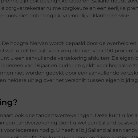
premie zijn ook belangrijke factoren. Salland houdt zov
ale zorgverzekeraar ruime zorgkeuze en een eerlijke pre
n ook niet onbelangrijk: vriendelijke klantenservice.
. De hoogte hiervan wordt bepaald door de overheid en 
el wat u zelf betaalt voor zorg die niet voor 100 procent
kunt u een aanvullende verzekering afsluiten. De eigen b
voor iedereen van 18 jaar en ouder en geldt voor bepaalde 
unnen niet worden gedekt door een aanvullende verzeke
en heldere uitleg over het verschilt tussen eigen bijdra
ring?
naast ook drie tandartsverzekeringen. Deze kunt u los af
an een tandverzekering dient u wel een Salland basisver
t voor iedereen nodig. U heeft al bij Salland al een tand
 een collectief? Dan kunt u rekenen op flinke korting. W