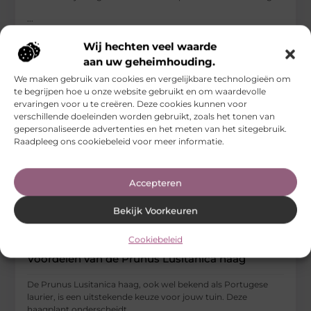
...
Woning En Tuin
Wij hechten veel waarde
aan uw geheimhouding.
We maken gebruik van cookies en vergelijkbare technologieën om
te begrijpen hoe u onze website gebruikt en om waardevolle
ervaringen voor u te creëren. Deze cookies kunnen voor
verschillende doeleinden worden gebruikt, zoals het tonen van
gepersonaliseerde advertenties en het meten van het sitegebruik.
Raadpleeg ons cookiebeleid voor meer informatie.
Accepteren
Bekijk Voorkeuren
Cookiebeleid
Voordelen van de Prunus Lusitanica haag
De Prunus Lusitanica haag, ook wel bekend als Portugese
laurier, is een uitstekende keuze voor jouw tuin. Deze
haagplant onderscheidt