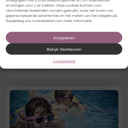
te begrijpen hoe u onze website gebruikt en om waardevolle
ervaringen voor u te creëren. Deze cookies kunnen voor
verschillende doeleinden worden gebruikt, zoals het tonen van
gepersonaliseerde advertenties en het meten van het sitegebruik.
Raadpleeg ons cookiebeleid voor meer informatie.
Voordelen van de Prunus Lusitanica haag
Accepteren
De Prunus Lusitanica haag, ook wel bekend als Portugese
laurier, is een uitstekende keuze voor jouw tuin. Deze
Bekijk Voorkeuren
haagplant onderscheidt
Cookiebeleid
...
Woning En Tuin