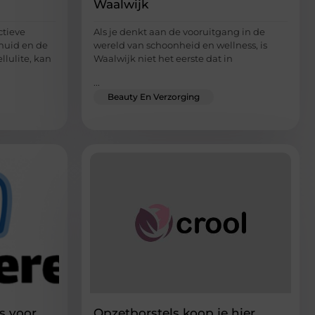
Waalwijk
ctieve
Als je denkt aan de vooruitgang in de
 huid en de
wereld van schoonheid en wellness, is
llulite, kan
Waalwijk niet het eerste dat in
...
Beauty En Verzorging
es voor
Opzetborstels koop je hier