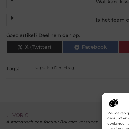
Wat kan ik v
Is het team 
Goed artikel? Deel hem dan op:
X (Twitter)
Facebook
Kapsalon Den Haag
Tags:
We maken ge
← VORIG
gebruikt en 
Automatisch een factuur Bol com versturen
doeleinden 
het sitegebr