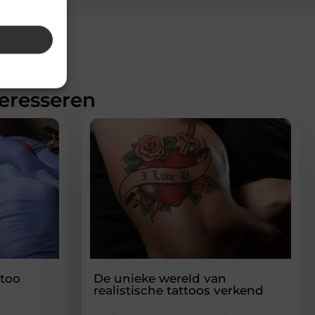
teresseren
ttoo
De unieke wereld van
realistische tattoos verkend