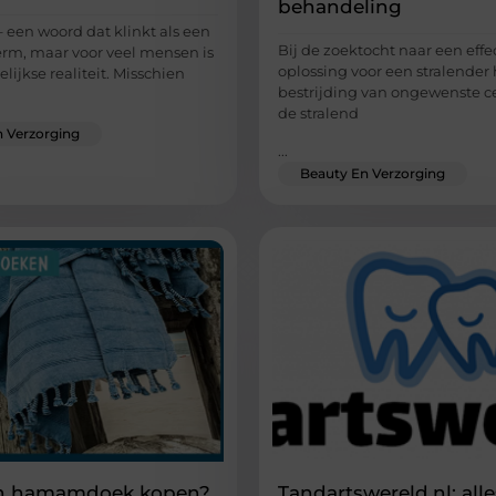
behandeling
 een woord dat klinkt als een
Bij de zoektocht naar een effe
rm, maar voor veel mensen is
oplossing voor een stralender
lijkse realiteit. Misschien
bestrijding van ongewenste ce
de stralend
 Verzorging
...
Beauty En Verzorging
n hamamdoek kopen?
Tandartswereld.nl; all