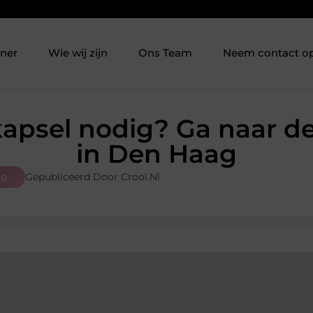
tner
Wie wij zijn
Ons Team
Neem contact o
apsel nodig? Ga naar d
in Den Haag
ng
Gepubliceerd Door Crool.nl