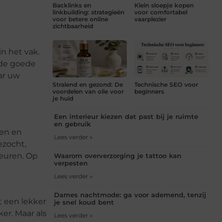
Backlinks en
Klein sloepje kopen
linkbuilding: strategieën
voor comfortabel
voor betere online
vaarplezier
zichtbaarheid
n het vak.
n de goede
aar uw
Stralend en gezond: De
Technische SEO voor
voordelen van olie voor
beginners
je huid
Een interieur kiezen dat past bij je ruimte
en gebruik
gen en
Lees verder »
ezocht,
leuren. Op
Waarom oververzorging je tattoo kan
verpesten
Lees verder »
Dames nachtmode: ga voor ademend, tenzij
t een lekker
je snel koud bent
er. Maar als
Lees verder »