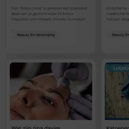
Een ‘Botox zone’ is gewoon een bepaald
Hirsutisme –
deel van je gezicht waar ze botox
medische te
inspuiten om rimpels minder te maken
het een dage
...
...
Beauty En Verzorging
Beauty En
Wat zijn tina davies
Katoene