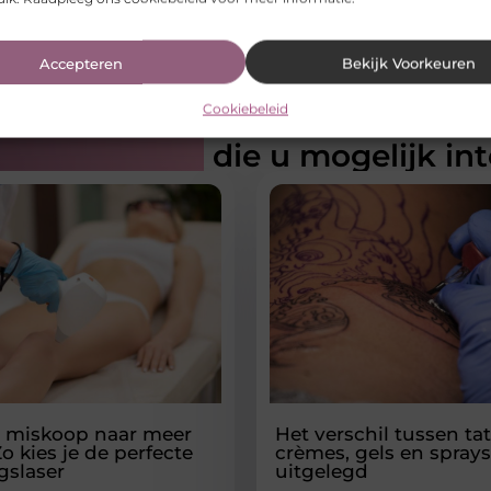
Accepteren
Bekijk Voorkeuren
Cookiebeleid
rde artikelen
die u mogelijk in
 miskoop naar meer
Het verschil tussen ta
o kies je de perfecte
crèmes, gels en sprays
gslaser
uitgelegd