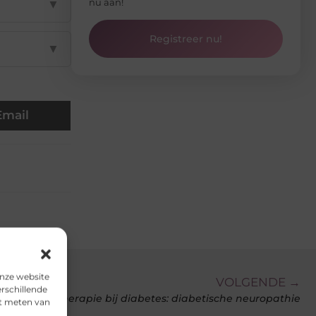
nu aan!
▼
Registreer nu!
▼
Email
onze website
VOLGENDE →
rschillende
Fysiotherapie bij diabetes: diabetische neuropathie
et meten van