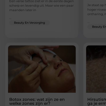
Een verse tattoo ziet er in de eerste dagen
Je staat op 
scherp en levendig uit. Maar wie een paar
hoger niveau
maanden later in
ontharing, 
...
...
Beauty En Verzorging
Beauty En
Botox zones: wat zijn ze en
Hirsutis
welke zones zijn er?
ga je er