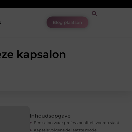
p
Blog plaatsen
eze kapsalon
Inhoudsopgave
Een salon waar professionaliteit voorop staat
Kapsels volgens de laatste mode