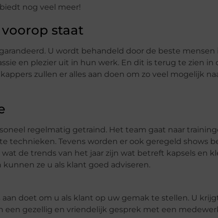
n biedt nog veel meer!
 voorop staat
gegarandeerd. U wordt behandeld door de beste mensen i
ie en plezier uit in hun werk. En dit is terug te zien i
e kappers zullen er alles aan doen om zo veel mogelijk n
e
soneel regelmatig getraind. Het team gaat naar trainin
te technieken. Tevens worden er ook geregeld shows b
 de trends van het jaar zijn wat betreft kapsels en k
 kunnen ze u als klant goed adviseren.
 aan doet om u als klant op uw gemak te stellen. U krijg
n een gezellig en vriendelijk gesprek met een medewerk