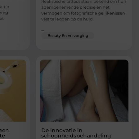
Realistische tattoos staan bekend om hun
laten
adembenemende precisie en het
zorg
vermogen om fotografische gelijkenissen
et
vast te leggen op de huid.
...
Beauty En Verzorging
 een
De innovatie in
te
schoonheidsbehandeling