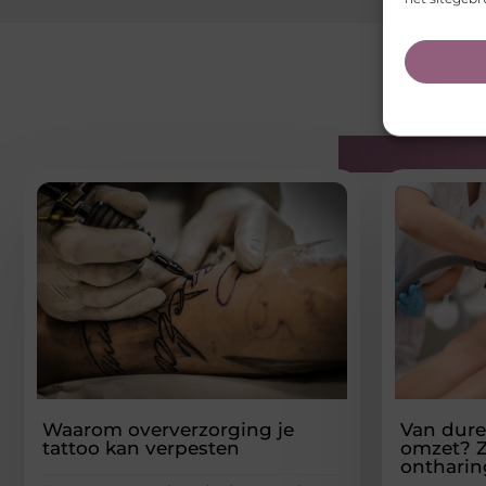
Gerelatee
Waarom oververzorging je
Van dure
tattoo kan verpesten
omzet? Z
ontharin