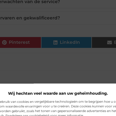
erwachten van de service?
ervaren en gekwalificeerd?
Pinterest
LinkedIn
Wij hechten veel waarde aan uw geheimhouding.
bruik van cookies en vergelijkbare technologieën om te begrijpen hoe u 
om waardevolle ervaringen voor u te creëren. Deze cookies kunnen voor ve
worden gebruikt, zoals het tonen van gepersonaliseerde advertenties en h
uik. Raadpleeg ons cookiebeleid voor meer informatie.